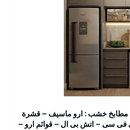
من مطابخ خشب : ارو ماسيف – قشرة
ى فى سى – اتش بى ال – قوائم ارو –