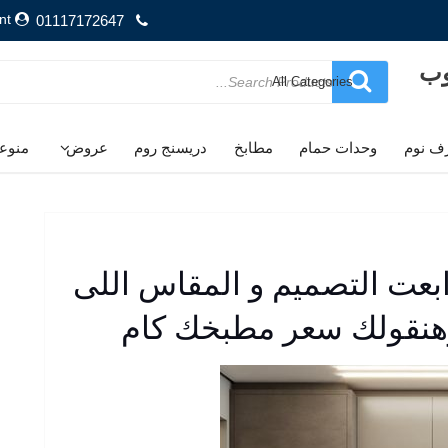
nt
01117172647
وب
Search
for
ف نوم
وحدات حمام
مطابخ
دريسنج روم
عروض
منوع
عت التصميم و المقاس اللى
وهنقولك سعر مطبخك كام