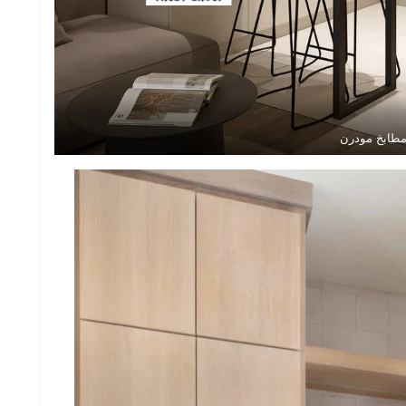
طابخ مودرن