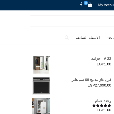
0
My Accou
ات
الاسئلة الشائعة
A 22 - جزامه
EGP
1.00
فرن غاز مدمج 60 سم هانز
EGP
27,990.00
وحدة حمام
EGP
1.00
تم التقييم