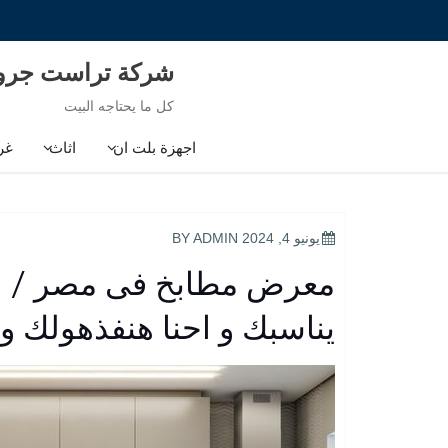
Ski
t
conten
شركة تراست جر
كل ما يحتاجه البيت
اجهزة بلت ان
اثاث
غر
POSTED
يونيو 4, 2024
BY
ADMIN
ON
معرض مطابخ فى مصر / اب
يناسبك و احنا هنفذهولك 