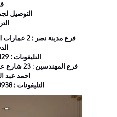
قو
التوصيل لج
التر
فرع مدينة نصر
الد
التليفونات : 26901129 – 01117172647
فرع المهندس
احمد عبد العزيز CIB
التليفونات : 33368938 – 01210044703