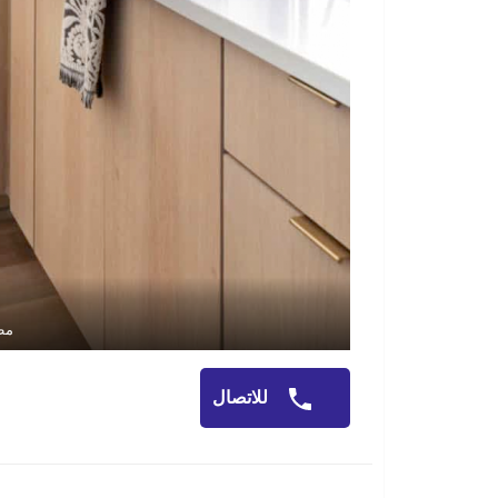
مط
للاتصال