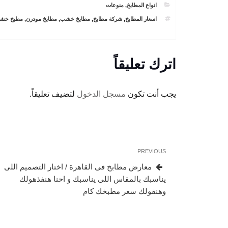
CATEGORIES
انواع المطابخ
,
منوعات
TAGS
اسعار المطابخ
,
شركة مطابخ
,
مطابخ خشب
,
مطابخ مودرن
,
مطبخ خش
اترك تعليقاً
يجب أنت تكون
مسجل الدخول
لتضيف تعليقاً.
تصفّح
Previous
PREVIOUS
المقالات
Post
معارض مطابخ فى القاهرة / اختار التصميم اللى
يناسبك بالمقاس اللى يناسبك و احنا هنفذهولك
وهنقولك سعر مطبخك كام