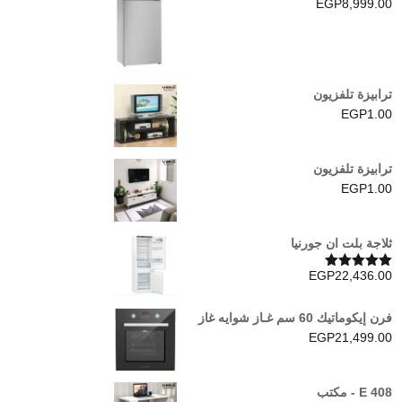
EGP
8,999.00
ترابيزة تلفزيون
EGP
1.00
ترابيزة تلفزيون
EGP
1.00
ثلاجة بلت ان جورنيا
EGP
22,436.00
تم التقييم
5.00
من 5
فرن إيكوماتيك 60 سم غـاز شوايه غاز
EGP
21,499.00
E 408 - مكتب