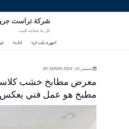
Ski
t
conten
شركة تراست جر
كل ما يحتاجه البيت
اجهزة بلت ان
اثاث
غر
POSTED
سبتمبر 10, 2024
BY
ADMIN
ON
معرض مطابخ خشب كلاسيك
مطبخ هو عمل فني يعكس ذ