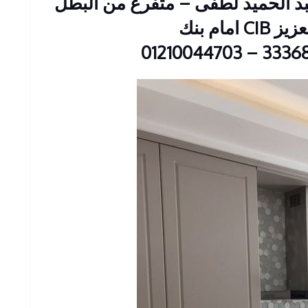
ين : 23 شارع عبد الحميد لطفى – متفرع من البطل
 امام بنك