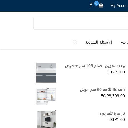
0
My Accou
ات
الاسئلة الشائعة
وحدة تخزين حمام 105 سم + حوض
EGP
1.00
Bosch ثلاجة 60 سم بوش
EGP
8,799.00
ترابيزة تلفزيون
EGP
1.00