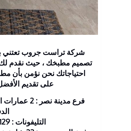
شركة تراست جروب تعتني بك
تصميم مطبخك ، حيث نقدم لك ح
احتياجاتك نحن نؤمن بأن م
على تقديم الأفضل
فرع مدينة نصر
الد
التليفونات : 26901129 – 01117172647