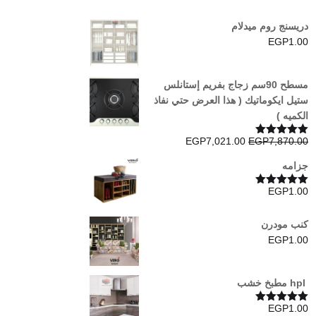
EGP4,110.00.
EGP4,250.00.
دريسنج روم ميدلام
EGP
1.00
مسطح 90سم زجاج بفريم إستانلس
ستيل ايكوماتيك ( هذا العرض حتي نفاذ
الكميه )
السعر
السعر
EGP
7,021.00
EGP
7,870.00
تم التقييم
5.00
من 5
الأصلي
الحالي
جزامه
هو:
هو:
EGP7,021.00.
EGP7,870.00.
EGP
1.00
تم التقييم
5.00
من 5
كنب مودرن
EGP
1.00
hpl مطبخ خشب
EGP
1.00
تم التقييم