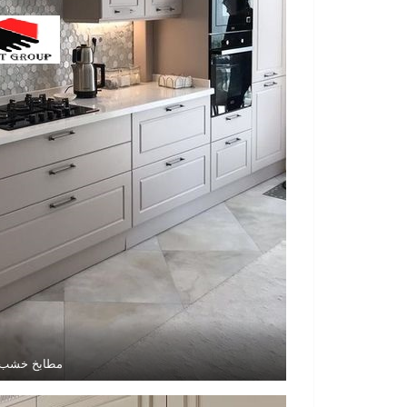
مطابخ خشب