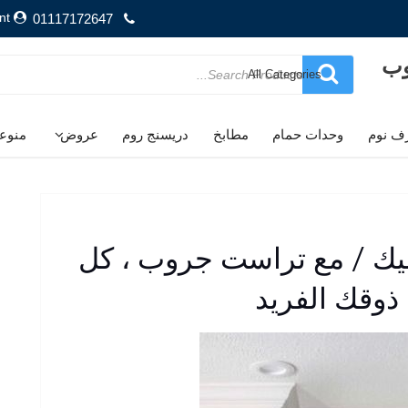
nt
01117172647
وب
Search
for
ف نوم
وحدات حمام
مطابخ
دريسنج روم
عروض
منوع
 / مع تراست جروب ، كل
وقك الفريد