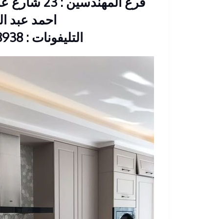
فرع المهندس
احمد عبد العزيز CIB
التليفونات : 33368938 – 01210044703