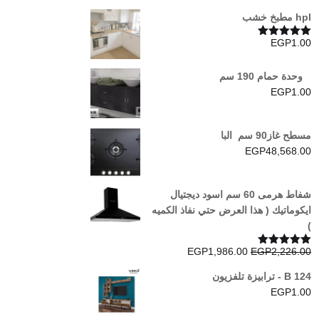
hpl مطبخ خشب
EGP
1.00
تم التقييم
5.00
من 5
وحدة حمام 190 سم
EGP
1.00
مسطح غاز90 سم البا
EGP
48,568.00
شفاط هرمى 60 سم اسود ديجتيال
ايكوماتيك ( هذا العرض حتي نفاذ الكميه
)
السعر
السعر
EGP
1,986.00
EGP
2,226.00
تم التقييم
5.00
من 5
الأصلي
الحالي
B 124 - ترابيزة تلفزيون
هو:
هو:
EGP
1.00
EGP1,986.00.
EGP2,226.00.