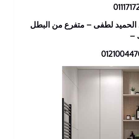
: 23 شارع عبد الحميد لطفى – متفرع من البطل