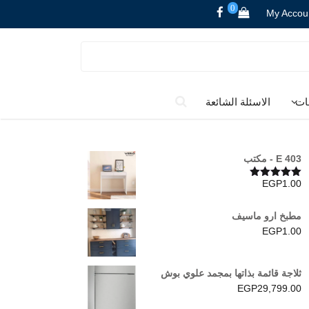
0
My Accou
ات
الاسئلة الشائعة
E 403 - مكتب
EGP
1.00
تم التقييم
5.00
من 5
مطبخ ارو ماسيف
EGP
1.00
ثلاجة قائمة بذاتها بمجمد علوي بوش
EGP
29,799.00