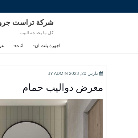
Ski
t
conten
شركة تراست جر
كل ما يحتاجه البيت
اجهزة بلت ان
اثاث
غر
POSTED
مارس 20, 2023
BY
ADMIN
ON
معرض دواليب حمام