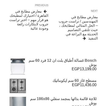
تصفّح
Previous
PREVIOUS
المقالات
Post
Next
معارض مطابخ في
NEXT
Post
القاهرة / اختيارك لمطبخك
معارض مطابخ في
هو قرار مهم – اختر تراست
المهندسين / تراست جروب
جروب لابتكارات رائعة
– الحل المثالي لمطابخك ،
وجودة عالية
حيث تلتقي التصاميم
الحديثة مع البراعة في
التنفيذ
Bosch غسالة أطباق بلت ان 12 فرد 60 سم
بوش
EGP
13,199.00
مسطح غاز 60 سم ايكوماتيك
EGP
11,436.00
ثلاجة قائمة بذاتها بمجمد سفلي 186x86 سم
بوش