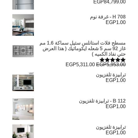
EGP
84,799.00
H 708 - غرفة نوم
EGP
1.00
مسطح فلات استانلس ستيل سماكة 1.6 مم
غاز 92 سم 5 شعله ايكوماتيك ( هذا العرض
حتي نفاذ الكميه )
السعر
السعر
EGP
5,311.00
EGP
5,953.00
تم التقييم
الأصلي
الحالي
5.00
من 5
ترابيزة تلفزيون
هو:
هو:
EGP
1.00
EGP5,311.00.
EGP5,953.00.
B 112 - ترابيزة تلفزيون
EGP
1.00
ترابيزة تلفزيون
EGP
1.00