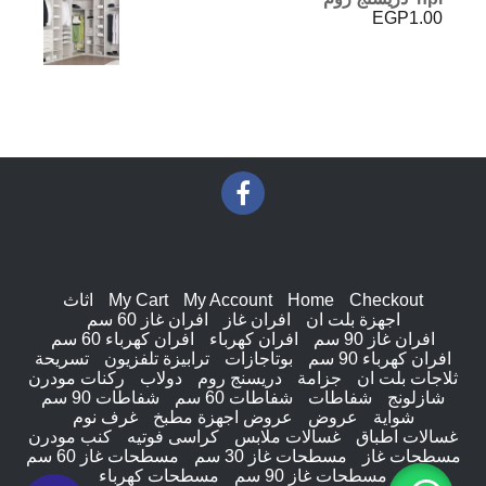
EGP
1.00
Checkout
Home
My Account
My Cart
اثاث
اجهزة بلت ان
افران غاز
افران غاز 60 سم
افران غاز 90 سم
افران كهرباء
افران كهرباء 60 سم
افران كهرباء 90 سم
بوتاجازات
ترابيزة تلفزيون
تسريحة
ثلاجات بلت ان
جزامة
دريسنج روم
دولاب
ركنات مودرن
شازلونج
شفاطات
شفاطات 60 سم
شفاطات 90 سم
شواية
عروض
عروض اجهزة مطبخ
غرف نوم
غسالات اطباق
غسالات ملابس
كراسى فوتيه
كنب مودرن
مسطحات غاز
مسطحات غاز 30 سم
مسطحات غاز 60 سم
مسطحات غاز 90 سم
مسطحات كهرباء