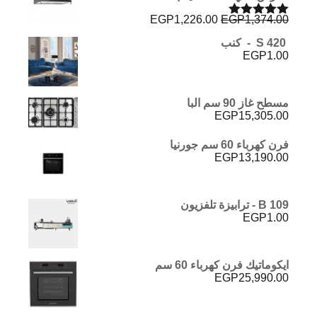
السعر
السعر
EGP
1,226.00
EGP
1,374.00
تم التقييم
الأصلي
الحالي
5.00
من 5
S 420 - كنب
هو:
هو:
EGP
1.00
EGP1,226.00.
EGP1,374.00.
مسطح غاز 90 سم البا
EGP
15,305.00
فرن كھرباء 60 سم جورنيا
EGP
13,190.00
B 109 - ترابيزة تلفزيون
EGP
1.00
ايكوماتيك فرن كهرباء 60 سم
EGP
25,990.00