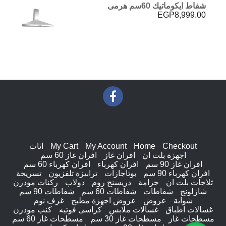
شفاط ايكوماتيك 60سم هرمى
EGP
8,999.00
Checkout
Home
My Account
My Cart
اثاث
اجهزة بلت ان
افران غاز
افران غاز 60 سم
افران غاز 90 سم
افران كهرباء
افران كهرباء 60 سم
افران كهرباء 90 سم
بوتاجازات
ترابيزة تلفزيون
تسريحة
ثلاجات بلت ان
جزامة
دريسنج روم
دولاب
ركنات مودرن
شازلونج
شفاطات
شفاطات 60 سم
شفاطات 90 سم
شواية
عروض
عروض اجهزة مطبخ
غرف نوم
غسالات اطباق
غسالات ملابس
كراسى فوتيه
كنب مودرن
مسطحات غاز
مسطحات غاز 30 سم
مسطحات غاز 60 سم