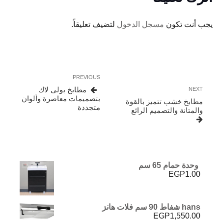
يجب أنت تكون
مسجل الدخول
لتضيف تعليقاً.
تصفّح
Previous
PREVIOUS
المقالات
Post
Next
مطابخ بولى لاك
NEXT
Post
بتصميمات معاصرة وألوان
مطابخ خشب تتميز بالقوة
متجددة
والمتانة والتصميم الرائع
وحدة حمام 65 سم
EGP
1.00
hans شفاط 90 سم فلات هانز
EGP
1,550.00