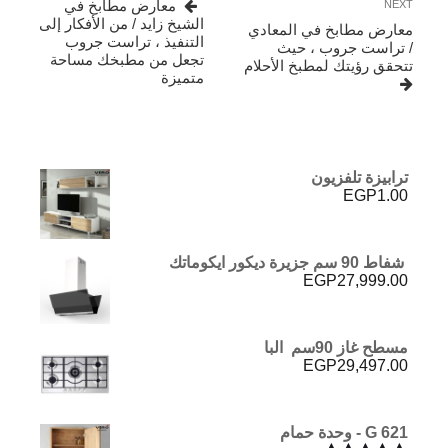
Next
معارض مطابخ في
NEXT
Post
الشيخ زايد / من الأفكار إلى
معارض مطابخ في المعادي
التنفيذ ، تراست جروب
/ تراست جروب ، حيث
تجعل من مطبخك مساحة
تتحقق رؤيتك لمطبخ الأحلام
متميزة
ترابيزة تلفزيون
EGP
1.00
شفاط 90 سم جزيرة ديكور ايكوماتك
EGP
27,999.00
مسطح غاز 90سم البا
EGP
29,497.00
G 621 - وحدة حمام