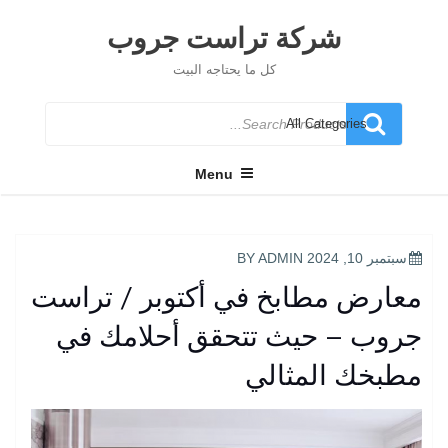
Ski
t
شركة تراست جروب
conten
كل ما يحتاجه البيت
Search
for
Menu
POSTED
سبتمبر 10, 2024
BY
ADMIN
ON
معارض مطابخ في أكتوبر / تراست
جروب – حيث تتحقق أحلامك في
مطبخك المثالي