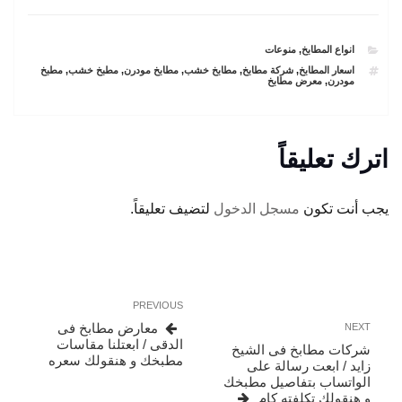
CATEGORIES
انواع المطابخ
,
منوعات
TAGS
اسعار المطابخ
,
شركة مطابخ
,
مطابخ خشب
,
مطابخ مودرن
,
مطبخ خشب
,
مطبخ
مودرن
,
معرض مطابخ
اترك تعليقاً
يجب أنت تكون
مسجل الدخول
لتضيف تعليقاً.
تصفّح
Previous
PREVIOUS
المقالات
Post
Next
معارض مطابخ فى
NEXT
Post
الدقى / ابعتلنا مقاسات
شركات مطابخ فى الشيخ
مطبخك و هنقولك سعره
زايد / ابعت رسالة على
الواتساب بتفاصيل مطبخك
و هنقولك تكلفته كام