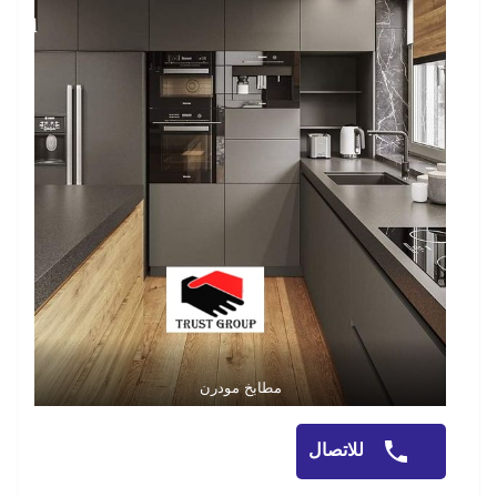
مطابخ مودرن
للاتصال