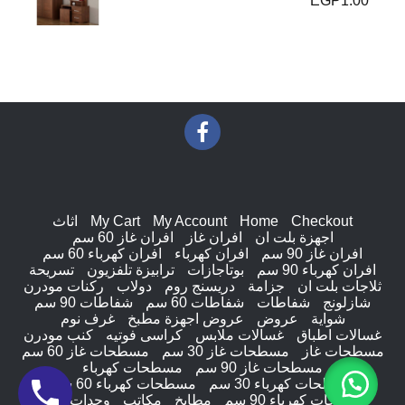
EGP
1.00
تم التقييم
5.00
من 5
Checkout
Home
My Account
My Cart
اثاث
اجهزة بلت ان
افران غاز
افران غاز 60 سم
افران غاز 90 سم
افران كهرباء
افران كهرباء 60 سم
افران كهرباء 90 سم
بوتاجازات
ترابيزة تلفزيون
تسريحة
ثلاجات بلت ان
جزامة
دريسنج روم
دولاب
ركنات مودرن
شازلونج
شفاطات
شفاطات 60 سم
شفاطات 90 سم
شواية
عروض
عروض اجهزة مطبخ
غرف نوم
غسالات اطباق
غسالات ملابس
كراسى فوتيه
كنب مودرن
مسطحات غاز
مسطحات غاز 30 سم
مسطحات غاز 60 سم
مسطحات غاز 90 سم
مسطحات كهرباء
مسطحات كهرباء 30 سم
مسطحات كهرباء 60 سم
مسطحات كهرباء 90 سم
مطابخ
مكاتب
وحدات ادراج