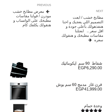
تصفّح
Previous
PREVIOUS
المقالات
Post
Next
معرض مطابخ خشب
NEXT
Post
مودرن / قولنا مقاسات
مطابخ خشب / ابعت
مطبخك على الواتساب و
التصميم اللى يعجبك و احنا
هنقولك يكلفك كام
هنفذهولك بأعلى جودة و
اقل سعر .. ابعتلنا
مقاسات مطبخك و هنقولك
سعره
شفاط 90 سم ايكوماتيك
EGP
6,290.00
فرن غاز مدمج 60 سم بوش
EGP
41,999.00
وحدة حمام