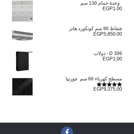
وحدة حمام 130 سم
EGP
1.00
شفاط 90 سم كونكورد هانز
EGP
5,850.00
D 306 - دولاب
EGP
1.00
مسطح كهرباء 60 سم جورنيا
EGP
9,375.00
تم التقييم
5.00
من 5