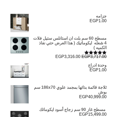
جزامه
EGP
1.00
مسطح 60 سم بلت ان استانلس ستيل فلات
4 شعله ايكوماتيك ( هذا العرض حتي نفاذ
الكميه )
السعر
السعر
EGP
3,316.00
EGP
3,717.00
تم التقييم
الأصلي
الحالي
5.00
من 5
وحدة ادراج
هو:
هو:
EGP
1.00
EGP3,316.00.
EGP3,717.00.
ثلاجة قائمة بذاتها بمجمد علوي 186x70 سم
بوش
EGP
40,999.00
مسطح غاز 90 سم زجاج أسود ايكوماتك
EGP
15,499.00