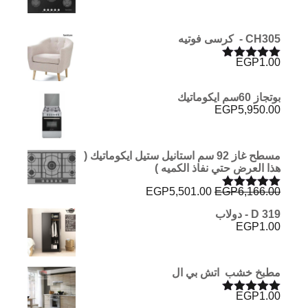
CH305 - كرسى فوتيه
EGP
1.00
تم التقييم
5.00
من 5
بوتجاز 60سم ايكوماتيك
EGP
5,950.00
مسطح غاز 92 سم استانيل ستيل ايكوماتيك (
هذا العرض حتي نفاذ الكميه )
السعر
السعر
EGP
5,501.00
EGP
6,166.00
تم التقييم
الأصلي
الحالي
5.00
من 5
D 319 - دولاب
هو:
هو:
EGP
1.00
EGP5,501.00.
EGP6,166.00.
مطبخ خشب اتش بي ال
EGP
1.00
تم التقييم