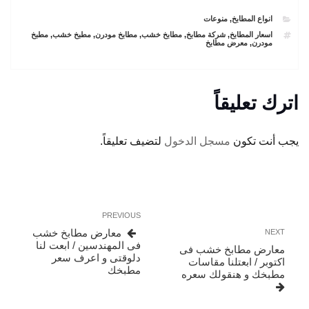
CATEGORIES
انواع المطابخ
,
منوعات
TAGS
اسعار المطابخ
,
شركة مطابخ
,
مطابخ خشب
,
مطابخ مودرن
,
مطبخ خشب
,
مطبخ
مودرن
,
معرض مطابخ
اترك تعليقاً
يجب أنت تكون
مسجل الدخول
لتضيف تعليقاً.
تصفّح
Previous
PREVIOUS
المقالات
Post
Next
معارض مطابخ خشب
NEXT
Post
فى المهندسين / ابعت لنا
معارض مطابخ خشب فى
دلوقتى و اعرف سعر
اكتوبر / ابعتلنا مقاسات
مطبخك
مطبخك و هنقولك سعره