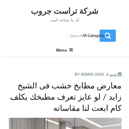
Ski
t
شركة تراست جروب
conten
كل ما يحتاجه البيت
Search
for
Menu
POSTED
يونيو 4, 2024
BY
ADMIN
ON
معارض مطابخ خشب فى الشيخ
زايد / لو عايز تعرف مطبخك يكلف
كام ابعت لنا مقاساته