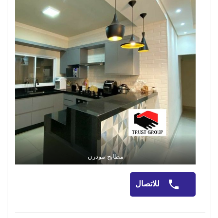
مطابخ مودرن
للاتصال