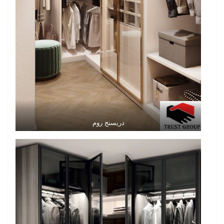
دريسنج روم