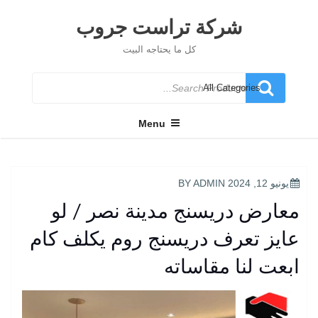
Ski
t
شركة تراست جروب
conten
كل ما يحتاجه البيت
Search
for
Menu
POSTED
يونيو 12, 2024
BY
ADMIN
ON
معارض دريسنج مدينة نصر / لو
عايز تعرف دريسنج روم يكلف كام
ابعت لنا مقاساته