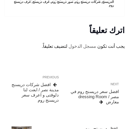
الدريسنج
,
شركات دريسنج روم
,
صور دريسنج روم
,
غرف دريسنج
,
غرف دريسنج
روم
اترك تعليقاً
يجب أنت تكون
مسجل الدخول
لتضيف تعليقاً.
تصفّح
Previous
PREVIOUS
المقالات
Post
Next
افضل شركات دريسنج
NEXT
Post
مدينة نصر / ابعت لنا
افضل سعر دريسنج روم في
دلوقتى و اعرف سعر
مصر / dressing Room
دريسنج روم
معارض
hpl دريسنج روم