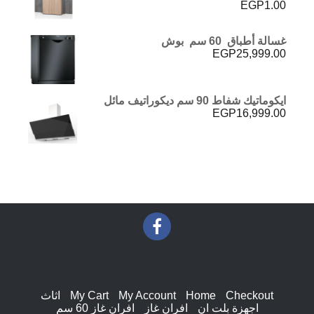
EGP
1.00
تم التقييم
5.00
من 5
غسالة أطباق 60 سم بوش
EGP
25,999.00
ايكوماتيك شفاط 90 سم ديكوراتيف مائل
EGP
16,999.00
Checkout
Home
My Account
My Cart
اثاث
اجهزة بلت ان
افران غاز
افران غاز 60 سم