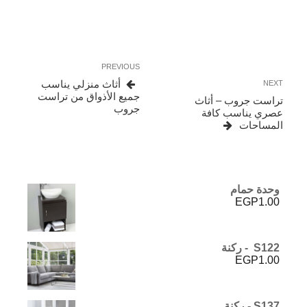
تصفّح
Previous
PREVIOUS
المقالات
Post
Next
أثاث منزلي يناسب
NEXT
Post
جميع الأذواق من تراست
تراست جروب – أثاث
جروب
عصري يناسب كافة
المساحات
وحدة حمام
EGP
1.00
S122 - ركنة
EGP
1.00
S137 - ركنة