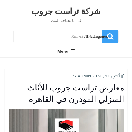
Ski
t
شركة تراست جروب
conten
كل ما يحتاجه البيت
Search
for
Menu
POSTED
أكتوبر 20, 2024
BY
ADMIN
ON
معارض تراست جروب للأثاث
المنزلي المودرن في القاهرة