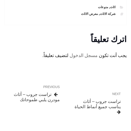
CATEGORIES
اثاث
,
منوعات
TAGS
شركة الاثاث
,
معرض الاثاث
اترك تعليقاً
يجب أنت تكون
مسجل الدخول
لتضيف تعليقاً.
تصفّح
Previous
PREVIOUS
المقالات
Post
Next
تراست جروب – أثاث
NEXT
Post
مودرن يلبي طموحاتك
تراست جروب – أثاث
يناسب جميع أنماط الحياة