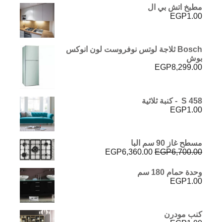
مطبخ اتش بي ال
EGP
1.00
Bosch ثلاجة لوتس نوفروست لون انوكس
بوش
EGP
8,299.00
S 458 - كنبة ثلاثية
EGP
1.00
مسطح غاز 90 سم البا
السعر
السعر
EGP
6,360.00
EGP
6,700.00
الأصلي
الحالي
هو:
هو:
وحدة حمام 180 سم
EGP6,360.00.
EGP6,700.00.
EGP
1.00
كنب مودرن