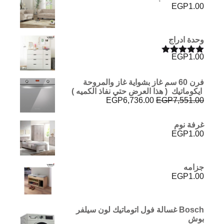
EGP
1.00
وحدة ادراج
EGP
1.00
تم التقييم
5.00
من 5
فرن 60 سم غاز بشواية غاز والمروحة
ايكوماتيك ( هذا العرض حتي نفاذ الكميه )
السعر
السعر
EGP
6,736.00
EGP
7,551.00
الأصلي
الحالي
هو:
هو:
غرفة نوم
EGP6,736.00.
EGP7,551.00.
EGP
1.00
جزامه
EGP
1.00
Bosch غسالة فول اتوماتيك لون سيلفر
بوش