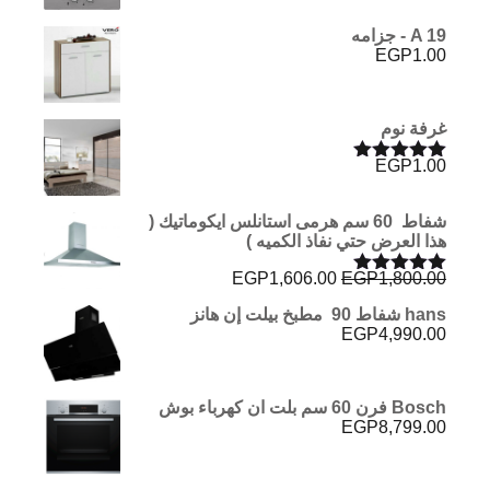
A 19 - جزامه
EGP
1.00
غرفة نوم
EGP
1.00
تم التقييم
5.00
من 5
شفاط 60 سم هرمى استانلس ايكوماتيك (
هذا العرض حتي نفاذ الكميه )
السعر
السعر
EGP
1,606.00
EGP
1,800.00
تم التقييم
الأصلي
الحالي
5.00
من 5
hans شفاط 90 مطبخ بيلت إن هانز
هو:
هو:
EGP
4,990.00
EGP1,606.00.
EGP1,800.00.
Bosch فرن 60 سم بلت ان كهرباء بوش
EGP
8,799.00