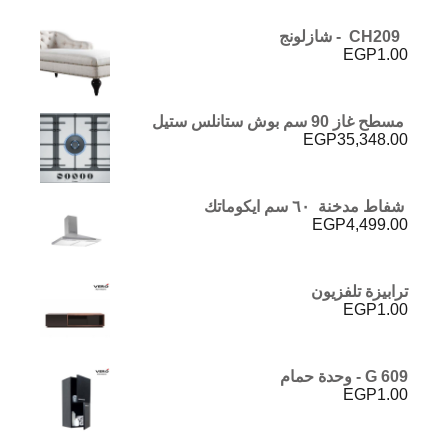
CH209 - شازلونج
EGP
1.00
مسطح غاز 90 سم بوش ستانلس ستيل
EGP
35,348.00
شفاط مدخنة ٦٠ سم ايكوماتك
EGP
4,499.00
ترابيزة تلفزيون
EGP
1.00
G 609 - وحدة حمام
EGP
1.00