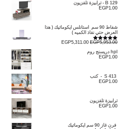
B 129 - ترابيزة تلفزيون
EGP
1.00
شفاط 90 سم استانلس ايكوماتيك ( هذا
العرض حتي نفاذ الكميه )
السعر
السعر
EGP
5,311.00
EGP
5,953.00
تم التقييم
الأصلي
الحالي
5.00
من 5
hpl دريسنج روم
هو:
هو:
EGP
1.00
EGP5,311.00.
EGP5,953.00.
S 413 - كنب
EGP
1.00
ترابيزة تلفزيون
EGP
1.00
فرن غاز 90 سم ايكوماتيك