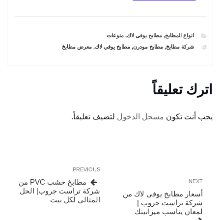
CATEGORIES
انواع المطابخ
,
مطابخ يوفى لاك
,
منوعات
TAGS
شركة مطابخ
,
مطابخ مودرن
,
مطابخ يوفي لاك
,
معرض مطابخ
اترك تعليقاً
يجب أنت تكون
مسجل الدخول
لتضيف تعليقاً.
تصفّح
Previous
PREVIOUS
المقالات
Post
Next
مطابخ خشب PVC من
NEXT
Post
شركة تراست جروب| الحل
أسعار مطابخ يوفى لاك من
المثالي لكل بيت
شركة تراست جروب |
لمعان يناسب ميزانيتك