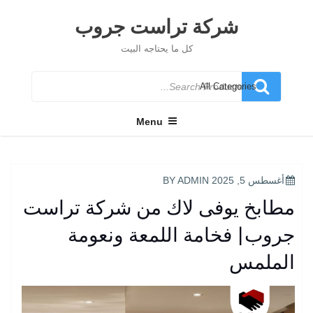
Ski
t
شركة تراست جروب
conten
كل ما يحتاجه البيت
Search
for
Menu
POSTED
أغسطس 5, 2025
BY
ADMIN
ON
مطابخ يوفى لاك من شركة تراست
جروب| فخامة اللمعة ونعومة
الملمس