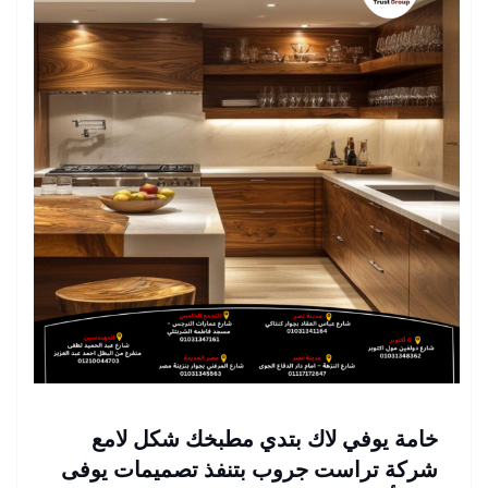
خامة يوفي لاك بتدي مطبخك شكل لامع
شركة تراست جروب بتنفذ تصميمات يوفى