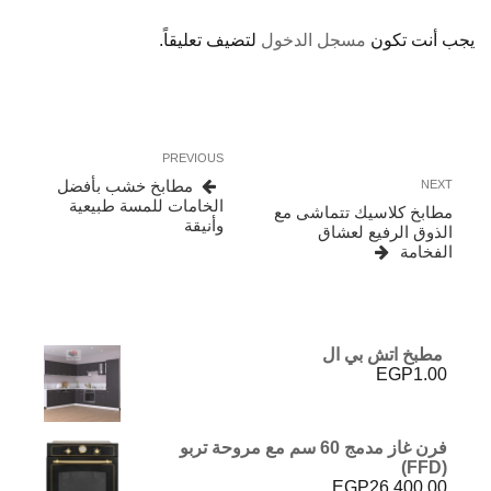
يجب أنت تكون
مسجل الدخول
لتضيف تعليقاً.
تصفّح
Previous
PREVIOUS
المقالات
Post
Next
مطابخ خشب بأفضل
NEXT
Post
الخامات للمسة طبيعية
مطابخ كلاسيك تتماشى مع
وأنيقة
الذوق الرفيع لعشاق
الفخامة
مطبخ اتش بي ال
EGP
1.00
فرن غاز مدمج 60 سم مع مروحة تربو
(FFD)
EGP
26,400.00