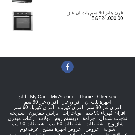
فرن هانز 60 سم بلت ان غاز
EGP
24,000.00
Checkout
Home
My Account
My Cart
اثاث
اجهزة بلت ان
افران غاز
افران غاز 60 سم
افران غاز 90 سم
افران كهرباء
افران كهرباء 60 سم
افران كهرباء 90 سم
بوتاجازات
ترابيزة تلفزيون
تسريحة
ثلاجات بلت ان
جزامة
دريسنج روم
دولاب
ركنات مودرن
شازلونج
شفاطات
شفاطات 60 سم
شفاطات 90 سم
شواية
عروض
عروض اجهزة مطبخ
غرف نوم
غسالات اطباق
غسالات ملابس
كراسى فوتيه
كنب مودرن