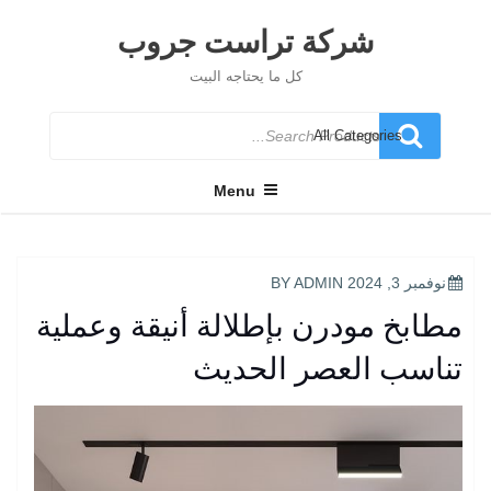
Ski
t
شركة تراست جروب
conten
كل ما يحتاجه البيت
Search
for
Menu
POSTED
نوفمبر 3, 2024
BY
ADMIN
ON
مطابخ مودرن بإطلالة أنيقة وعملية
تناسب العصر الحديث