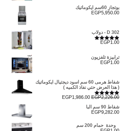
بوتجاز 60سم ايكوماتيك
EGP
5,950.00
D 302 - دولاب
EGP
1.00
تم التقييم
5.00
من 5
ترابيزة تلفزيون
EGP
1.00
شفاط هرمى 60 سم اسود ديجتيال ايكوماتيك
( هذا العرض حتي نفاذ الكميه )
السعر
السعر
EGP
1,986.00
EGP
2,226.00
تم التقييم
الأصلي
الحالي
5.00
من 5
شفاط 90 سم البا
هو:
هو:
EGP
9,282.00
EGP1,986.00.
EGP2,226.00.
وحدة حمام 200 سم
EGP
1.00