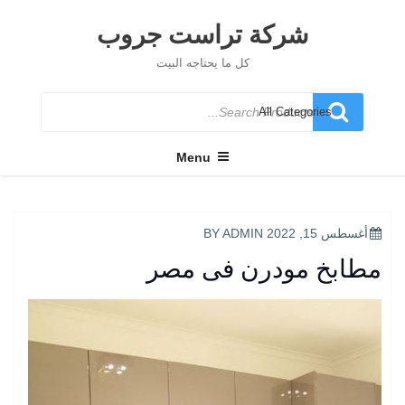
Ski
t
شركة تراست جروب
conten
كل ما يحتاجه البيت
Search
for
Menu
POSTED
أغسطس 15, 2022
BY
ADMIN
ON
مطابخ مودرن فى مصر