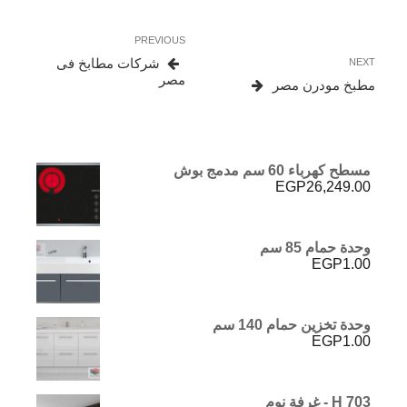
تصفّح
Previous
PREVIOUS
المقالات
Post
Next
شركات مطابخ فى
NEXT
Post
مصر
مطبخ مودرن مصر
مسطح كهرباء 60 سم مدمج بوش
EGP
26,249.00
وحدة حمام 85 سم
EGP
1.00
وحدة تخزين حمام 140 سم
EGP
1.00
H 703 - غرفة نوم