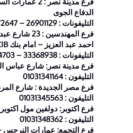
فرع مدينة نصر : 2
الدفاع الجوى
التليفونات : 26901129 – 01117172647
فرع المهندسين 
احمد عبد العزيز – امام بنك CIB
التليفونات : 33368938 – 01210044703
فرع مدينة نصر: شارع عباس الع
التليفون : 01031341164
فرع مصر الجديدة : شارع المرغ
التليفون : 01031345563
فرع اكتوبر: دولفين مول اكتوبر
التليفون : 01031348362
فرع التجمع: عمارات النرجس 