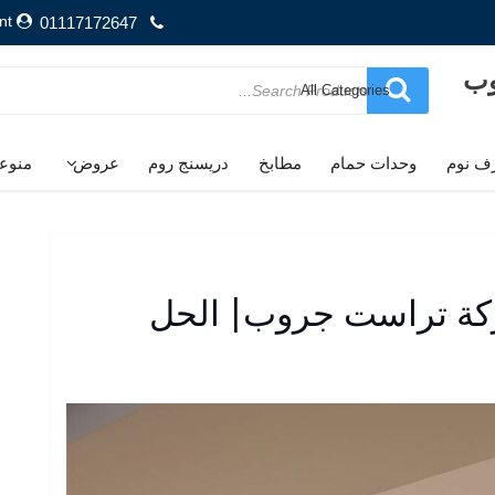
nt
01117172647
وب
Search
for
ف نوم
وحدات حمام
مطابخ
دريسنج روم
عروض
منوع
PVC من شركة تراست جروب| الحل