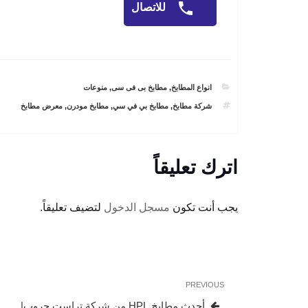
للاتصال
CATEGORIES
انواع المطابخ
,
مطابخ بى فى سى
,
منوعات
TAGS
شركة مطابخ
,
مطابخ بي في سي
,
مطابخ مودرن
,
معرض مطابخ
اترك تعليقاً
يجب أنت تكون
مسجل الدخول
لتضيف تعليقاً.
تصفّح
Previous
PREVIOUS
المقالات
Post
أحدث مطابخ HPL من شركة تراست جروب|