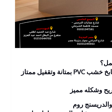
مل؟
ة وتقفيل ممتاز
يح وشكله مميز
الدريسنج روم