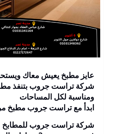
عايز مطبخ يعيش معاك ويستح
شركة تراست جروب بتنفذ مطابخ خشب PVC بمتان
ومناسبة لكل المساحات
ابدأ مع تراست جروب مطبخ مر
شركة تراست جروب للمطابخ و