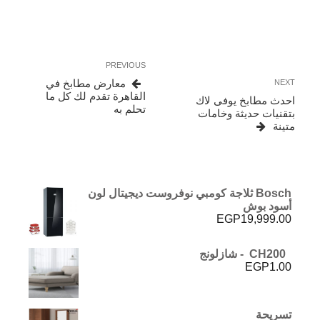
تصفّح
Previous
PREVIOUS
المقالات
Post
Next
معارض مطابخ في
NEXT
Post
القاهرة تقدم لك كل ما
احدث مطابخ يوفى لاك
تحلم به
بتقنيات حديثة وخامات
متينة
Bosch ثلاجة كومبي نوفروست ديجيتال لون
أسود بوش
EGP
19,999.00
CH200 - شازلونج
EGP
1.00
تسريحة