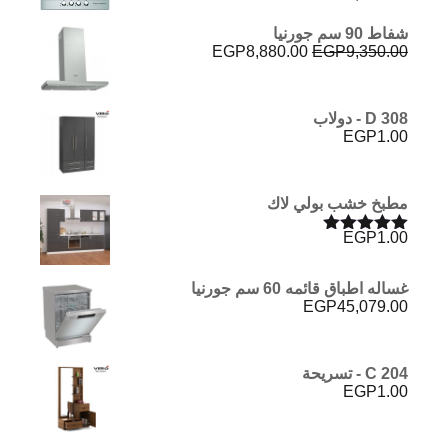
تم التقييم
5.00
من 5
شفاط 90 سم جورنيا
السعر
السعر
EGP
8,880.00
EGP
9,350.00
الأصلي
الحالي
هو:
هو:
EGP8,880.00.
EGP9,350.00.
D 308 - دولاب
EGP
1.00
مطبخ خشب بولي لاك
EGP
1.00
تم التقييم
5.00
من 5
غساله اطباق قائمه 60 سم جورنيا
EGP
45,079.00
C 204 - تسريحة
EGP
1.00