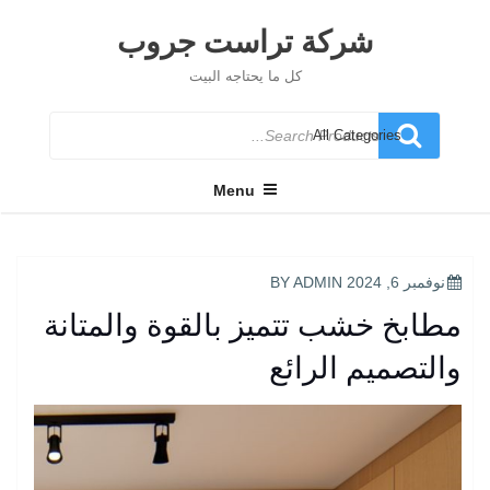
Ski
t
شركة تراست جروب
conten
كل ما يحتاجه البيت
Search
for
Menu
POSTED
نوفمبر 6, 2024
BY
ADMIN
ON
مطابخ خشب تتميز بالقوة والمتانة
والتصميم الرائع