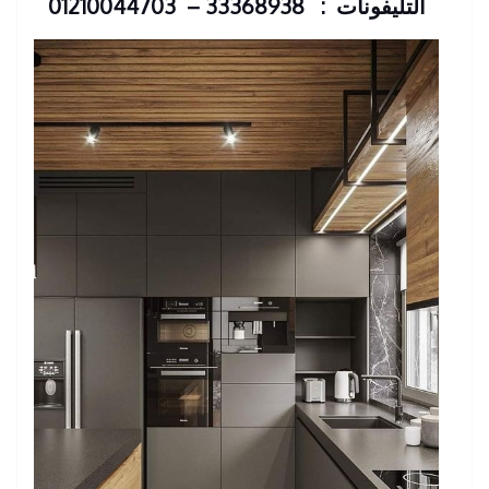
التليفونات : 33368938 – 01210044703