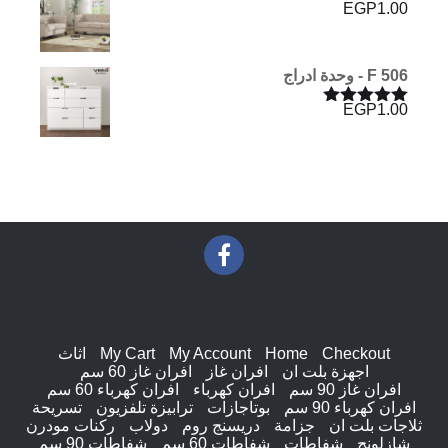
EGP
1.00
F 506 - وحدة ادراج
EGP
1.00
تم التقييم
5.00
من 5
Checkout
Home
My Account
My Cart
اثاث
اجهزة بلت ان
افران غاز
افران غاز 60 سم
افران غاز 90 سم
افران كهرباء
افران كهرباء 60 سم
افران كهرباء 90 سم
بوتاجازات
ترابيزة تلفزيون
تسريحة
ثلاجات بلت ان
جزامة
دريسنج روم
دولاب
ركنات مودرن
شازلونج
شفاطات
شفاطات 60 سم
شفاطات 90 سم