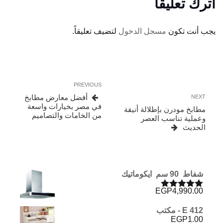
اترك تعليقاً
يجب أنت تكون
مسجل الدخول
لتضيف تعليقاً.
تصفّح
Previous
PREVIOUS
المقالات
Post
Next
أفضل معارض مطابخ
NEXT
Post
في مصر بخيارات واسعة
مطابخ مودرن بإطلالة أنيقة
من الخامات والتصاميم
وعملية تناسب العصر
الحديث
شفاط 90 سم ايكوماتيك
EGP
4,990.00
تم التقييم
5.00
من 5
E 412 - مكتب
EGP
1.00