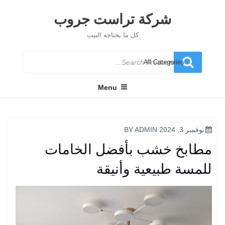
Ski
t
شركة تراست جروب
conten
كل ما يحتاجه البيت
Search
for
Menu
POSTED
نوفمبر 3, 2024
BY
ADMIN
ON
مطابخ خشب بأفضل الخامات
للمسة طبيعية وأنيقة