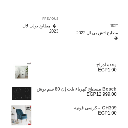
تصفّح
Previous
PREVIOUS
المقالات
Post
Next
مطابخ بولى لاك
NEXT
2023
Post
مطابخ اتش بى ال 2022
وحدة ادراج
EGP
1.00
Bosch مسطح كهرباء بلت إن 80 سم بوش
EGP
12,999.00
CH309 - كرسى فوتيه
EGP
1.00