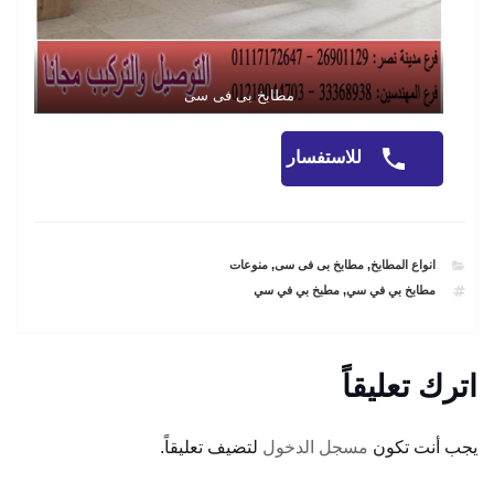
مطابخ بى فى سى
للاستفسار
CATEGORIES
انواع المطابخ
,
مطابخ بى فى سى
,
منوعات
TAGS
مطابخ بي في سي
,
مطبخ بي في سي
اترك تعليقاً
يجب أنت تكون
مسجل الدخول
لتضيف تعليقاً.