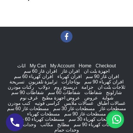
Checkout
Home
My Account
My Cart
اثاث
اجهزة بلت ان
افران غاز
افران غاز 60 سم
افران غاز 90 سم
افران كهرباء
افران كهرباء 60 سم
افران كهرباء 90 سم
بوتاجازات
ترابيزة تلفزيون
تسريحة
ثلاجات بلت ان
جزامة
دريسنج روم
دولاب
ركنات مودرن
شازلونج
شفاطات
شفاطات 60 سم
شفاطات 90 سم
شواية
عروض
عروض اجهزة مطبخ
غرف نوم
غسالات اطباق
غسالات ملابس
كراسى فوتيه
كنب مودرن
مسطحات غاز
مسطحات غاز 30 سم
مسطحات غاز 60 سم
مسطحات غاز 90 سم
مسطحات كهرباء
مسطحات كهرباء 30 سم
مسطحات كهرباء 60 سم
مسطحات كهرباء 90 سم
مطابخ
مكاتب
وحدات ادراج
وحدات حمام