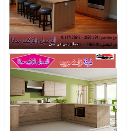
مطابخ بى فى سى