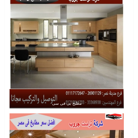
مطبخ بى فى سى