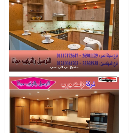
مطبخ بى فى سى