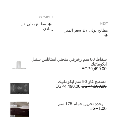
تصفّح
Previous
PREVIOUS
المقالات
Post
Next
مطابخ بولى لاك
NEXT
Post
رمادى
مطابخ بولى لاك سعر المتر
شفاط 60 سم زخرفي منحني استانلس ستيل
ايكوماتيك
EGP
9,499.00
مسطح غاز 90 سم ايكوماتيك
السعر
السعر
EGP
4,490.00
EGP
4,560.00
الأصلي
الحالي
هو:
هو:
EGP4,490.00.
EGP4,560.00.
وحدة تخزين حمام 175 سم
EGP
1.00