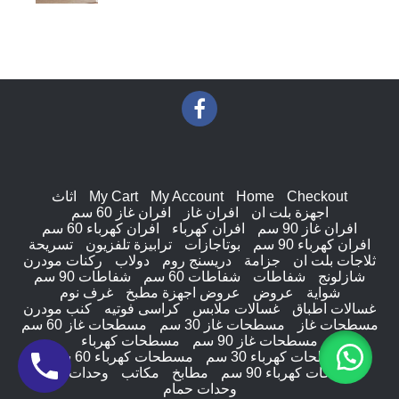
Checkout
Home
My Account
My Cart
اثاث
اجهزة بلت ان
افران غاز
افران غاز 60 سم
افران غاز 90 سم
افران كهرباء
افران كهرباء 60 سم
افران كهرباء 90 سم
بوتاجازات
ترابيزة تلفزيون
تسريحة
ثلاجات بلت ان
جزامة
دريسنج روم
دولاب
ركنات مودرن
شازلونج
شفاطات
شفاطات 60 سم
شفاطات 90 سم
شواية
عروض
عروض اجهزة مطبخ
غرف نوم
غسالات اطباق
غسالات ملابس
كراسى فوتيه
كنب مودرن
مسطحات غاز
مسطحات غاز 30 سم
مسطحات غاز 60 سم
مسطحات غاز 90 سم
مسطحات كهرباء
مسطحات كهرباء 30 سم
مسطحات كهرباء 60 سم
مسطحات كهرباء 90 سم
مطابخ
مكاتب
وحدات ادراج
وحدات حمام