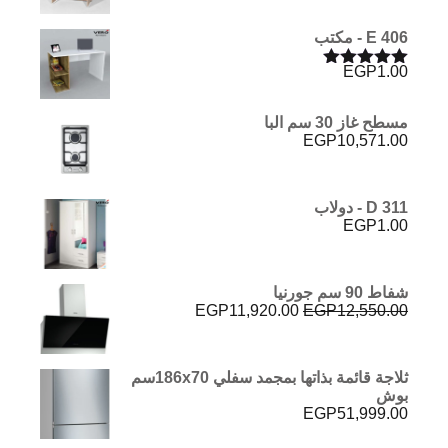
E 406 - مكتب
EGP
1.00
تم التقييم
5.00
من 5
مسطح غاز 30 سم البا
EGP
10,571.00
D 311 - دولاب
EGP
1.00
شفاط 90 سم جورنيا
السعر
السعر
EGP
11,920.00
EGP
12,550.00
الأصلي
الحالي
هو:
هو:
EGP11,920.00.
EGP12,550.00.
ثلاجة قائمة بذاتها بمجمد سفلي 186x70سم
بوش
EGP
51,999.00