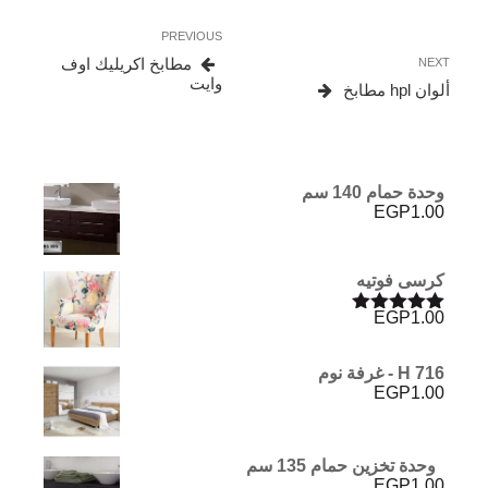
تصفّح
Previous
PREVIOUS
المقالات
Post
Next
مطابخ اكريليك اوف
NEXT
Post
وايت
ألوان hpl مطابخ
وحدة حمام 140 سم
EGP
1.00
كرسى فوتيه
EGP
1.00
تم التقييم
5.00
من 5
H 716 - غرفة نوم
EGP
1.00
وحدة تخزين حمام 135 سم
EGP
1.00