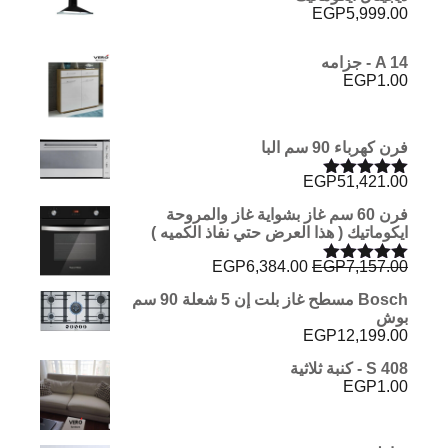
EGP
5,999.00
A 14 - جزامه
EGP
1.00
فرن كهرباء 90 سم البا
EGP
51,421.00
تم التقييم
5.00
من 5
فرن 60 سم غاز بشواية غاز والمروحة
ايكوماتيك ( هذا العرض حتي نفاذ الكميه )
السعر
السعر
EGP
6,384.00
EGP
7,157.00
تم التقييم
الأصلي
الحالي
5.00
من 5
Bosch مسطح غاز بلت إن 5 شعلة 90 سم
هو:
هو:
بوش
EGP6,384.00.
EGP7,157.00.
EGP
12,199.00
S 408 - كنبة ثلاثية
EGP
1.00