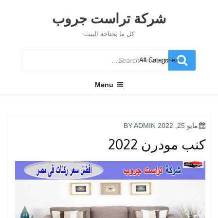
Ski
t
شركة تراست جروب
conten
كل ما يحتاجه البيت
Search
for
Menu
POSTED
مايو 25, 2022
BY
ADMIN
ON
كنب مودرن 2022