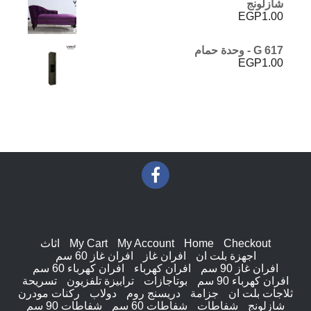
شازلونج
EGP
1.00
G 617 - وحدة حمام
EGP
1.00
Checkout
Home
My Account
My Cart
اثاث
اجهزة بلت ان
افران غاز
افران غاز 60 سم
افران غاز 90 سم
افران كهرباء
افران كهرباء 60 سم
افران كهرباء 90 سم
بوتاجازات
ترابيزة تلفزيون
تسريحة
ثلاجات بلت ان
جزامة
دريسنج روم
دولاب
ركنات مودرن
شازلونج
شفاطات
شفاطات 60 سم
شفاطات 90 سم