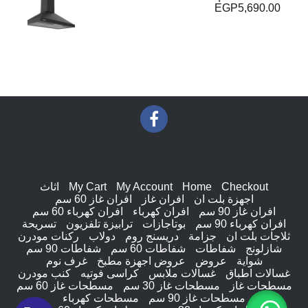
EGP
5,690.00
Checkout
Home
My Account
My Cart
اثاث
اجهزة بلت ان
افران غاز
افران غاز 60 سم
افران غاز 90 سم
افران كهرباء
افران كهرباء 60 سم
افران كهرباء 90 سم
بوتاجازات
ترابيزة تلفزيون
تسريحة
ثلاجات بلت ان
جزامة
دريسنج روم
دولاب
ركنات مودرن
شازلونج
شفاطات
شفاطات 60 سم
شفاطات 90 سم
شواية
عروض
عروض اجهزة مطبخ
غرف نوم
غسالات اطباق
غسالات ملابس
كراسى فوتيه
كنب مودرن
مسطحات غاز
مسطحات غاز 30 سم
مسطحات غاز 60 سم
مسطحات غاز 90 سم
مسطحات كهرباء