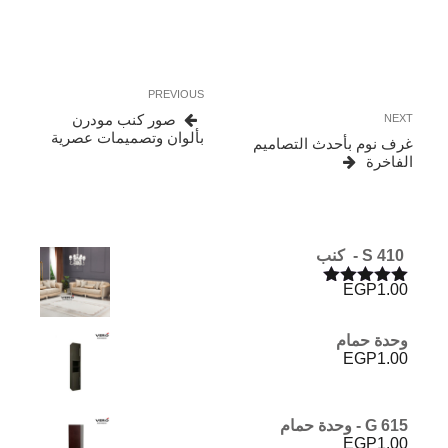
تصفّح
Previous
PREVIOUS
المقالات
Post
Next
صور كنب مودرن
NEXT
Post
بألوان وتصميمات عصرية
غرف نوم بأحدث التصاميم
الفاخرة
S 410 - كنب
EGP
1.00
تم التقييم
5.00
من 5
وحدة حمام
EGP
1.00
G 615 - وحدة حمام
EGP
1.00