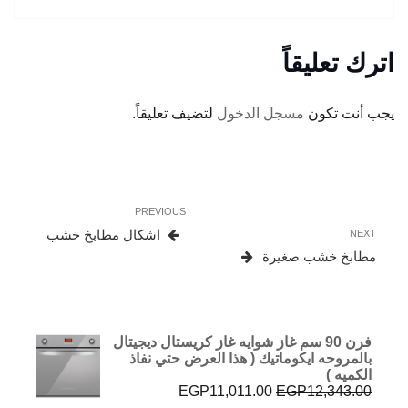
اترك تعليقاً
يجب أنت تكون
مسجل الدخول
لتضيف تعليقاً.
تصفّح
Previous
PREVIOUS
المقالات
Post
Next
اشكال مطابخ خشب
NEXT
Post
مطابخ خشب صغيرة
فرن 90 سم غاز شوايه غاز كريستال ديجيتال
بالمروحه ايكوماتيك ( هذا العرض حتي نفاذ
الكميه )
السعر
السعر
EGP
11,011.00
EGP
12,343.00
الأصلي
الحالي