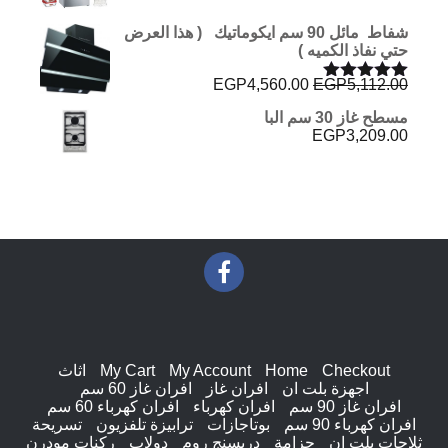
شفاط مائل 90 سم ايكوماتيك ( هذا العرض
حتي نفاذ الكميه )
السعر
السعر
EGP
4,560.00
EGP
5,112.00
تم التقييم
الأصلي
الحالي
5.00
من 5
مسطح غاز 30 سم البا
هو:
هو:
EGP
3,209.00
EGP4,560.00.
EGP5,112.00.
Checkout
Home
My Account
My Cart
اثاث
اجهزة بلت ان
افران غاز
افران غاز 60 سم
افران غاز 90 سم
افران كهرباء
افران كهرباء 60 سم
افران كهرباء 90 سم
بوتاجازات
ترابيزة تلفزيون
تسريحة
ثلاجات بلت ان
جزامة
دريسنج روم
دولاب
ركنات مودرن