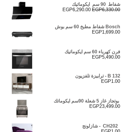
شفاط 90 سم ايكوماتيك
هو:
هو:
السعر
السعر
EGP
6,290.00
EGP
6,330.00
EGP11,011.00.
EGP12,343.00.
الأصلي
الحالي
هو:
هو:
EGP6,290.00.
EGP6,330.00.
Bosch شفاط مطبخ 60 سم بوش
EGP
1,699.00
فرن كهرباء 60 سم ايكوماتيك
EGP
5,490.00
B 132 - ترابيزة تلفزيون
EGP
1.00
بوتجاز غاز 5 شعلة 90سم ايكوماتك
EGP
23,499.00
CH202 - شازلونج
EGP
1.00