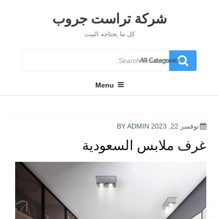
Ski
t
شركة تراست جروب
conten
كل ما يحتاجه البيت
Search
for
Menu
POSTED
نوفمبر 22, 2023
BY
ADMIN
ON
غرف ملابس السعودية