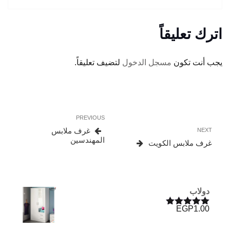
اترك تعليقاً
يجب أنت تكون
مسجل الدخول
لتضيف تعليقاً.
تصفّح
Previous
PREVIOUS
المقالات
Post
Next
غرف ملابس
NEXT
Post
المهندسين
غرف ملابس الكويت
دولاب
EGP
1.00
تم التقييم
5.00
من 5