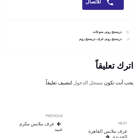
للاتصال
CATEGORIES
دريسنج روم
,
منوعات
TAGS
دريسنج روم
,
غرف دريسنج روم
اترك تعليقاً
يجب أنت تكون
مسجل الدخول
لتضيف تعليقاً.
تصفّح
Previous
PREVIOUS
المقالات
Post
Next
غرف ملابس مكرم
NEXT
Post
عبيد
غرف ملابس القاهرة
الجديدة