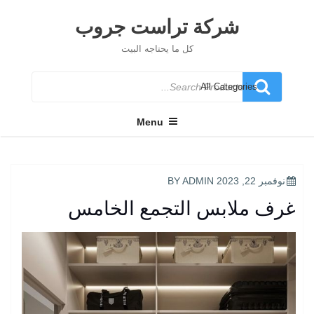
Ski
t
شركة تراست جروب
conten
كل ما يحتاجه البيت
Search
for
Menu
POSTED
نوفمبر 22, 2023
BY
ADMIN
ON
غرف ملابس التجمع الخامس