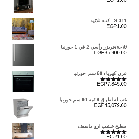
S 411 - كنبة ثلاثية
EGP
1.00
ثلاجة/فريزر رأسي 2 في 1 جورنيا
EGP
85,900.00
فرن كھرباء 60 سم جورنيا
EGP
7,845.00
تم التقييم
5.00
من 5
غساله اطباق قائمه 60 سم جورنيا
EGP
45,079.00
مطبخ خشب ارو ماسيف
EGP
1.00
تم التقييم