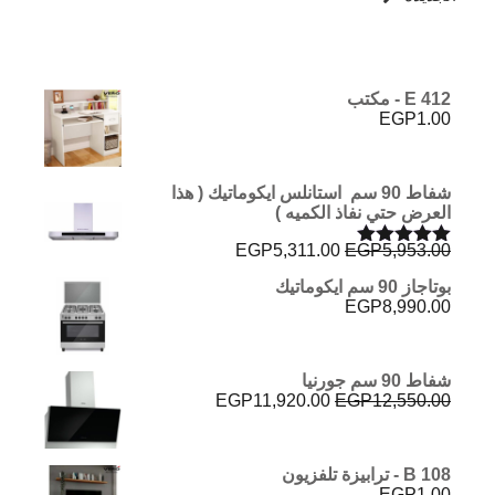
E 412 - مكتب
EGP
1.00
شفاط 90 سم استانلس ايكوماتيك ( هذا
العرض حتي نفاذ الكميه )
السعر
السعر
EGP
5,311.00
EGP
5,953.00
تم التقييم
الأصلي
الحالي
5.00
من 5
بوتاجاز 90 سم ايكوماتيك
هو:
هو:
EGP
8,990.00
EGP5,311.00.
EGP5,953.00.
شفاط 90 سم جورنيا
السعر
السعر
EGP
11,920.00
EGP
12,550.00
الأصلي
الحالي
هو:
هو:
EGP11,920.00.
EGP12,550.00.
B 108 - ترابيزة تلفزيون
EGP
1.00