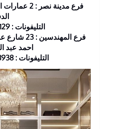
فرع مدينة نصر
الد
التليفونات : 26901129 – 01117172647
فرع المهندس
احمد عبد العزيز CIB
التليفونات : 33368938 – 01210044703