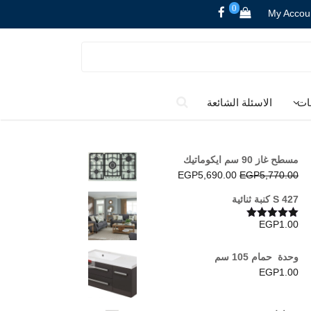
0
My Accou
ات
الاسئلة الشائعة
مسطح غاز 90 سم ايكوماتيك
السعر
السعر
EGP
5,690.00
EGP
5,770.00
الأصلي
الحالي
S 427 كنبة ثنائية
هو:
هو:
EGP5,690.00.
EGP5,770.00.
EGP
1.00
تم التقييم
5.00
من 5
وحدة حمام 105 سم
EGP
1.00