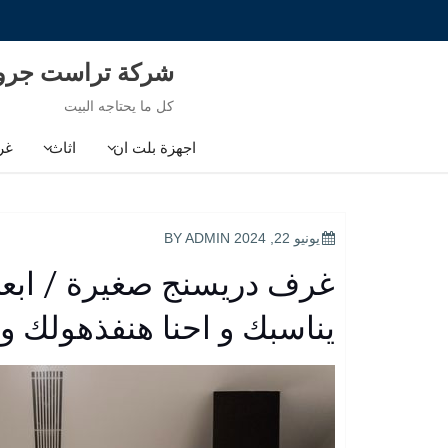
Ski
t
conten
شركة تراست جر
كل ما يحتاجه البيت
اجهزة بلت ان
اثاث
غر
POSTED
يونيو 22, 2024
BY
ADMIN
ON
غرف دريسنج صغيرة / ابع
يناسبك و احنا هنفذهولك 