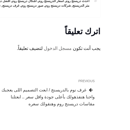
TAGS
احدث دريسنج روم
,
اسعار الدريسنج روم
,
اشكال دريسنج روم
,
افضل در
متر الدريسنج
,
شركات دريسنج روم
,
صور دريسنج روم
,
غرف دريسنج
,
غ
اترك تعليقاً
يجب أنت تكون
مسجل الدخول
لتضيف تعليقاً.
تصفّح
Previous
PREVIOUS
المقالات
Post
غرف نوم بالدريسنج / ابعت التصميم اللى يعجبك
واحنا هنفذهولك بأعلى جودة واقل سعر .. ابعتلنا
مقاسات دريسنج روم وهنقولك سعره