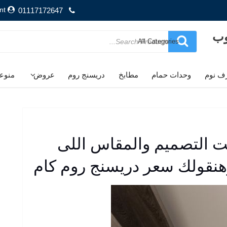
nt
01117172647
وب
Search
for
ف نوم
وحدات حمام
مطابخ
دريسنج روم
عروض
منوع
ت التصميم والمقاس اللى
وهنقولك سعر دريسنج روم كام