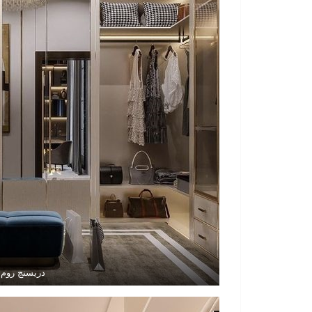
دريسنج روم