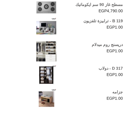
مسطح غاز 90 سم ايكوماتيك
EGP
4,790.00
B 119 - ترابيزة تلفزيون
EGP
1.00
دريسنج روم ميدلام
EGP
1.00
D 317 - دولاب
EGP
1.00
جزامه
EGP
1.00