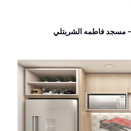
– مسجد فاطمه الشربتلي