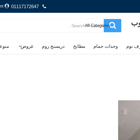
nt
01117172647
وب
Search
for
ف نوم
وحدات حمام
مطابخ
دريسنج روم
عروض
منوع