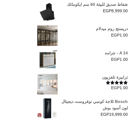
شفاط صديق للبيئة 60 سم ايكوماتك
EGP
8,999.00
دريسنج روم ميدلام
EGP
1.00
A 14 - جزامه
EGP
1.00
ترابيزة تلفزيون
EGP
1.00
تم التقييم
5.00
من 5
Bosch ثلاجة كومبي نوفروست ديجيتال
لون أسود بوش
EGP
19,999.00