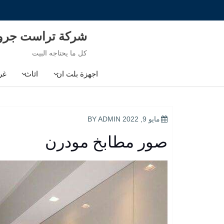
Ski
t
conten
شركة تراست جر
كل ما يحتاجه البيت
اجهزة بلت ان
اثاث
غر
POSTED
مايو 9, 2022
BY
ADMIN
ON
صور مطابخ مودرن