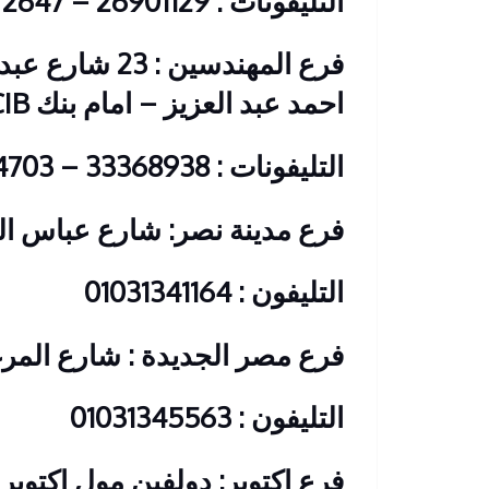
التليفونات : 26901129 – 01117172647
فرع المهندسين 
احمد عبد العزيز – امام بنك CIB
التليفونات : 33368938 – 01210044703
فرع مدينة نصر: شارع عباس الع
التليفون : 01031341164
فرع مصر الجديدة : شارع المرغ
التليفون : 01031345563
فرع اكتوبر: دولفين مول اكتوبر