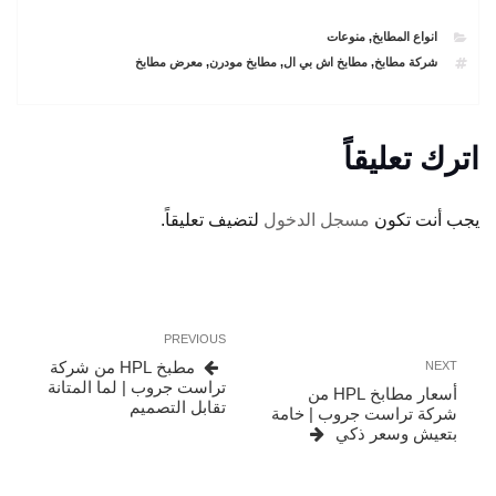
CATEGORIES
انواع المطابخ
,
منوعات
TAGS
شركة مطابخ
,
مطابخ اش بي ال
,
مطابخ مودرن
,
معرض مطابخ
اترك تعليقاً
يجب أنت تكون
مسجل الدخول
لتضيف تعليقاً.
تصفّح
Previous
PREVIOUS
المقالات
Post
Next
مطبخ HPL من شركة
NEXT
Post
تراست جروب | لما المتانة
أسعار مطابخ HPL من
تقابل التصميم
شركة تراست جروب | خامة
بتعيش وسعر ذكي