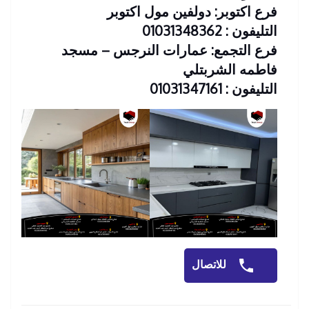
فرع اكتوبر: دولفين مول اكتوبر
التليفون : 01031348362
فرع التجمع: عمارات النرجس – مسجد
فاطمه الشربتلي
التليفون : 01031347161
للاتصال