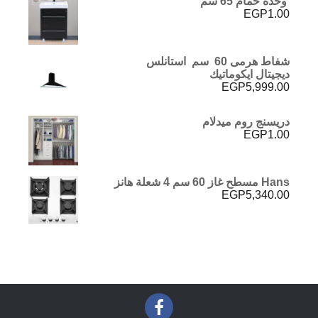
وحدة حمام 65 سم
EGP
1.00
شفاط هرمى 60 سم استانلس
ديجيتال ايكوماتيك
EGP
5,999.00
دريسنج روم ميدلام
EGP
1.00
Hans مسطح غاز 60 سم 4 شعلة هانز
EGP
5,340.00