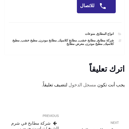
للاتصال
CATEGORIES
انواع المطابخ
,
منوعات
TAGS
شركة مطابخ
,
مطابخ خشب
,
مطابخ كلاسيك
,
مطابخ مودرن
,
مطبخ خشب
,
مطبخ
كلاسيك
,
مطبخ مودرن
,
معرض مطابخ
اترك تعليقاً
يجب أنت تكون
مسجل الدخول
لتضيف تعليقاً.
تصفّح
Previous
PREVIOUS
المقالات
Post
Next
شركة مطابخ في شرم
NEXT
Post
الشيخ / تراست جروب ،