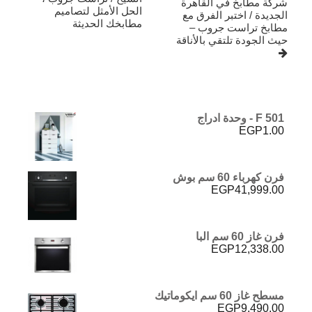
شركة مطابخ في القاهرة
الحل الأمثل لتصاميم
الجديدة / اختبر الفرق مع
مطابخك الحديثة
مطابخ تراست جروب –
حيث الجودة تلتقي بالأناقة
F 501 - وحدة ادراج
EGP
1.00
فرن كهرباء 60 سم بوش
EGP
41,999.00
فرن غاز 60 سم البا
EGP
12,338.00
مسطح غاز 60 سم ايكوماتيك
EGP
9,490.00