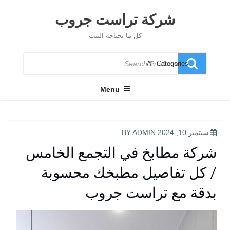
Ski
t
شركة تراست جروب
conten
كل ما يحتاجه البيت
Search
for
Menu
POSTED
سبتمبر 10, 2024
BY
ADMIN
ON
شركة مطابخ في التجمع الخامس
/ كل تفاصيل مطبخك محسوبة
بدقة مع تراست جروب