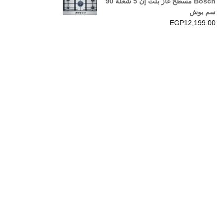
Bosch مسطح غاز بلت إن 5 شعلة 90
سم بوش
EGP
12,199.00