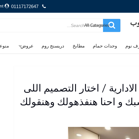
nt
01117172647
وب
Search
for
ف نوم
وحدات حمام
مطابخ
دريسنج روم
عروض
منوع
دارية / اختار التصميم اللى
بك و احنا هنفذهولك وهنقولك