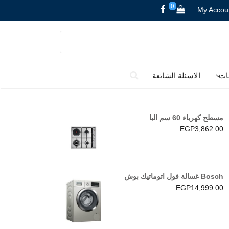
0
My Accou
ات
الاسئلة الشائعة
مسطح كهرباء 60 سم البا
EGP
3,862.00
Bosch غسالة فول اتوماتيك بوش
EGP
14,999.00