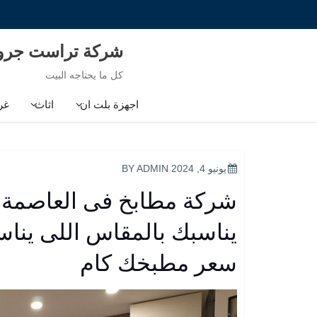
Ski
t
conten
شركة تراست جر
كل ما يحتاجه البيت
اجهزة بلت ان
اثاث
غر
POSTED
يونيو 4, 2024
BY
ADMIN
ON
شركة مطابخ فى العاصمة الا
يناسبك بالمقاس اللى يناس
سعر مطبخك كام