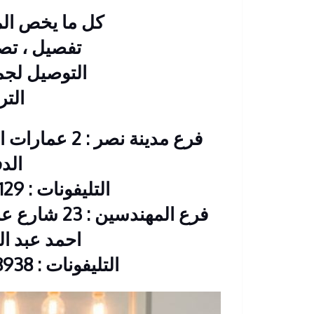
كل ما يخص الم
تفصيل ، تصم
التوصيل لج
التر
فرع مدينة نصر
الد
التليفونات : 26901129 – 01117172647
فرع المهندس
احمد عبد العزيز CIB
التليفونات : 33368938 – 01210044703