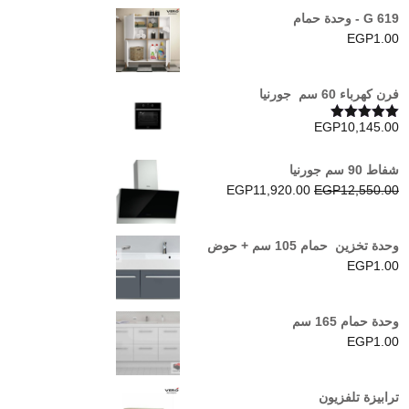
G 619 - وحدة حمام
EGP
1.00
فرن كھرباء 60 سم جورنيا
EGP
10,145.00
تم التقييم
5.00
من 5
شفاط 90 سم جورنيا
السعر
السعر
EGP
11,920.00
EGP
12,550.00
الأصلي
الحالي
هو:
هو:
وحدة تخزين حمام 105 سم + حوض
EGP11,920.00.
EGP12,550.00.
EGP
1.00
وحدة حمام 165 سم
EGP
1.00
ترابيزة تلفزيون