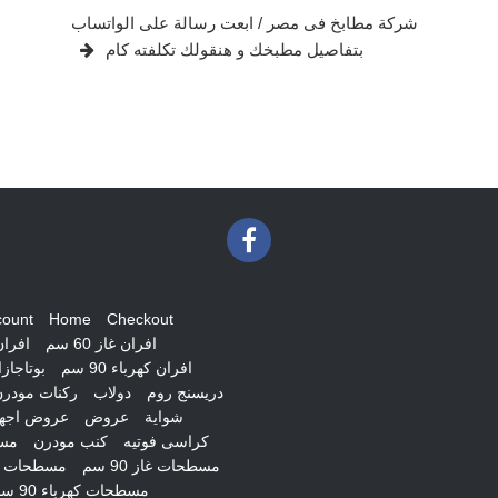
Post
شركة مطابخ فى مصر / ابعت رسالة على الواتساب
بتفاصيل مطبخك و هنقولك تكلفته كام
count
Home
Checkout
افران غاز 60 سم
افران غ
افران كهرباء 90 سم
بوتاجاز
دريسنج روم
دولاب
ركنات مودر
شواية
عروض
عروض اجهز
كراسى فوتيه
كنب مودرن
مس
مسطحات غاز 90 سم
مسطحات ك
مسطحات كهرباء 90 سم