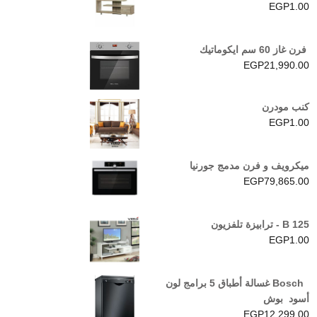
EGP
1.00
فرن غاز 60 سم ايكوماتيك
EGP
21,990.00
كنب مودرن
EGP
1.00
ميكرويف و فرن مدمج جورنيا
EGP
79,865.00
B 125 - ترابيزة تلفزيون
EGP
1.00
Bosch غسالة أطباق 5 برامج لون
أسود بوش
EGP
12,299.00