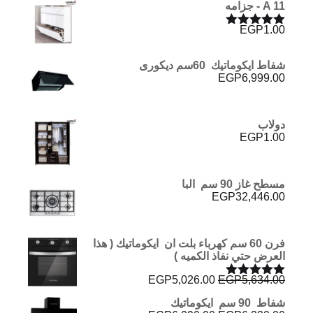
A 11 - جزامه
EGP
1.00
تم التقييم
5.00
من 5
شفاط ايكوماتيك 60سم ديكورى
EGP
6,999.00
دولاب
EGP
1.00
مسطح غاز 90 سم البا
EGP
32,446.00
فرن 60 سم كهرباء بلت ان ايكوماتيك ( هذا
العرض حتي نفاذ الكميه )
السعر
السعر
EGP
5,026.00
EGP
5,634.00
تم التقييم
الأصلي
الحالي
5.00
من 5
شفاط 90 سم ايكوماتيك
هو:
هو: