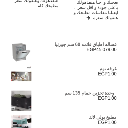
هنفذهولك وهنقولك سعر
يعجبك و احنا هنفذهولك
مطبخك كام
بأعلى جودة و اقل سعر ..
ابعتلنا مقاسات مطبخك و
هنقولك سعره
غساله اطباق قائمه 60 سم جورنيا
EGP
45,079.00
غرفة نوم
EGP
1.00
وحدة تخزين حمام 135 سم
EGP
1.00
مطبخ بولى لاك
EGP
1.00