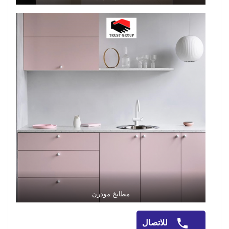
مطابخ مودرن
للاتصال