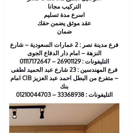
التركيب مجانا
اسرع مدة تسليم
عقد موثق يضمن حقك
ضمان
فرع مدينة نصر : 2 عمارات السعودية – شارع
النزهة – امام دار الدفاع الجوى
التليفونات : 26901129 – 01117172647
فرع المهندسين : 23 شارع عبد الحميد لطفى
– متفرع من البطل احمد عبد العزيز CIB امام
بنك
التليفونات : 33368938 – 01210044703