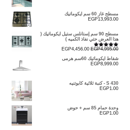
مسطح غاز 60 سم ايكوماتيك
EGP
13,993.00
مسطح 90 سم إستانلس ستيل ايكوماتيك (
هذا العرض حتي نفاذ الكميه )
السعر
السعر
EGP
4,456.00
EGP
4,995.00
تم التقييم
الأصلي
الحالي
5.00
من 5
شفاط ايكوماتيك 60سم هرمى
هو:
هو:
EGP
8,999.00
EGP4,456.00.
EGP4,995.00.
S 430 - كنبة ثلاثية كابوتنيه
EGP
1.00
وحدة حمام 85 سم + حوض
EGP
1.00