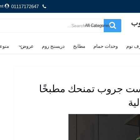
nt
01117172647
وب
Search
for
ف نوم
وحدات حمام
مطابخ
دريسنج روم
عروض
منوع
ت جروب تمنحك مطبخًا
لية