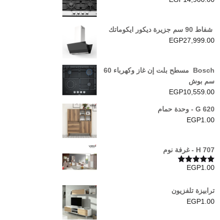
شفاط 90 سم جزيرة ديكور ايكوماتك
EGP
27,999.00
Bosch مسطح بلت إن غاز وكهرباء 60
سم بوش
EGP
10,559.00
G 620 - وحدة حمام
EGP
1.00
H 707 - غرفة نوم
EGP
1.00
تم التقييم
5.00
من 5
ترابيزة تلفزيون
EGP
1.00