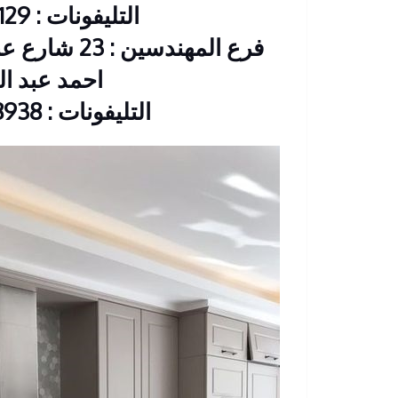
التليفونات : 26901129 – 01117172647
فرع المهندس
احمد عبد العزيز CIB
التليفونات : 33368938 – 01210044703