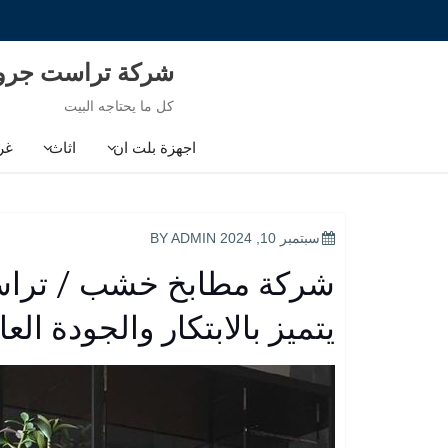
Ski
t
conten
شركة تراست جر
كل ما يحتاجه البيت
اجهزة بلت ان
اثاث
غر
POSTED
سبتمبر 10, 2024
BY
ADMIN
ON
شركة مطابخ خشب / تراس
يتميز بالابتكار والجودة العا