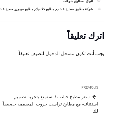
CATEGORIES
انواع المطابخ
,
منوعات
TAGS
شركة مطابخ
,
مطابخ خشب
,
مطابخ كلاسيك
,
مطابخ مودرن
,
مطبخ خش
اترك تعليقاً
يجب أنت تكون
مسجل الدخول
لتضيف تعليقاً.
تصفّح
Previous
PREVIOUS
المقالات
Post
سعر مطبخ خشب / استمتع بتجربة تصميم
استثنائية مع مطابخ تراست جروب المصممة خصيصاً
لك