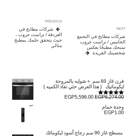
تصفّح
Previous
PREVIOUS
المقالات
Post
Next
شركات مطابخ في
NEXT
Post
الغردقة / تراست جروب ،
شركات مطابخ في التجمع
حيث يتحقق حلمك بمطبخ
الخامس / تراست جروب
مثالي
تمنحك مطبخًا يعكس
شخصيتك الفريدة
فرن غاز 60 سم + شوايه بالمروحة
ايكوماتيك ( هذا العرض حتي نفاذ الكميه )
السعر
السعر
EGP
5,596.00
EGP
6,274.00
تم التقييم
الأصلي
الحالي
5.00
من 5
وحدة حمام
هو:
هو:
EGP
1.00
EGP5,596.00.
EGP6,274.00.
مسطح غاز 90 سم زجاج أسود ايكوماتك