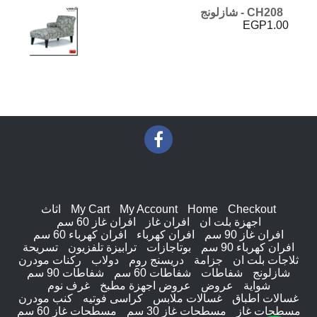
CH208 - شازلونج
EGP
1.00
Checkout
Home
My Account
My Cart
اثاث
اجهزة بلت ان
افران غاز
افران غاز 60 سم
افران غاز 90 سم
افران كهرباء
افران كهرباء 60 سم
افران كهرباء 90 سم
بوتاجازات
ترابيزة تلفزيون
تسريحة
ثلاجات بلت ان
جزامة
دريسنج روم
دولاب
ركنات مودرن
شازلونج
شفاطات
شفاطات 60 سم
شفاطات 90 سم
شواية
عروض
عروض اجهزة مطبخ
غرف نوم
غسالات اطباق
غسالات ملابس
كراسى فوتيه
كنب مودرن
مسطحات غاز
مسطحات غاز 30 سم
مسطحات غاز 60 سم