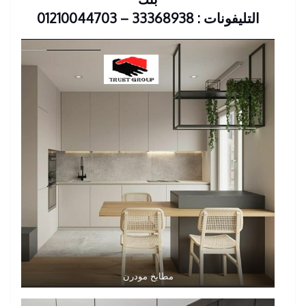
التليفونات : 33368938 – 01210044703
مطابخ مودرن