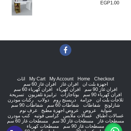
EGP
1.00
Checkout
Home
My Account
My Cart
اثاث
اجهزة بلت ان
افران غاز
افران غاز 60 سم
افران غاز 90 سم
افران كهرباء
افران كهرباء 60 سم
افران كهرباء 90 سم
بوتاجازات
ترابيزة تلفزيون
تسريحة
ثلاجات بلت ان
جزامة
دريسنج روم
دولاب
ركنات مودرن
شازلونج
شفاطات
شفاطات 60 سم
شفاطات 90 سم
شواية
عروض
عروض اجهزة مطبخ
غرف نوم
غسالات اطباق
غسالات ملابس
كراسى فوتيه
كنب مودرن
مسطحات غاز
مسطحات غاز 30 سم
مسطحات غاز 60 سم
مسطحات غاز 90 سم
مسطحات كهرباء