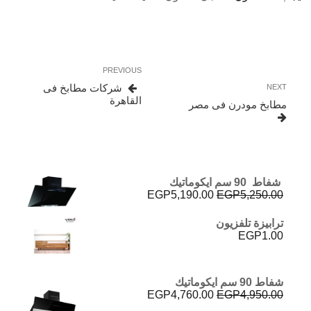
تصفّح
Previous
PREVIOUS
المقالات
Post
Next
شركات مطابخ فى
NEXT
Post
القاهرة
مطابخ مودرن فى مصر
شفاط 90 سم ايكوماتيك
السعر
السعر
EGP
5,190.00
EGP
5,250.00
الأصلي
الحالي
هو:
هو:
ترابيزة تلفزيون
EGP5,190.00.
EGP5,250.00.
EGP
1.00
شفاط 90 سم ايكوماتيك
السعر
السعر
EGP
4,760.00
EGP
4,950.00
الأصلي
الحالي