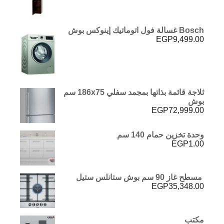
Bosch غسالة فول اتوماتيك إينوكس بوش
EGP
9,499.00
ثلاجة قائمة بذاتها بمجمد سفلي 186x75 سم
بوش
EGP
72,999.00
وحدة تخزين حمام 140 سم
EGP
1.00
مسطح غاز 90 سم بوش ستانلس ستيل
EGP
35,348.00
مكتب