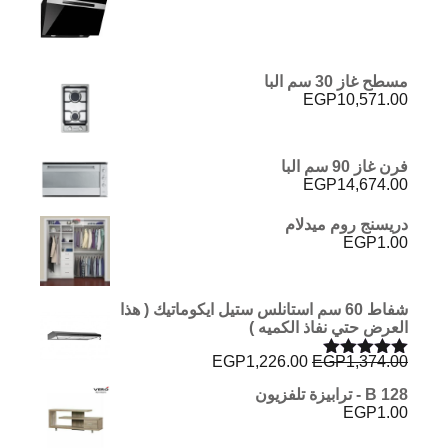
هو:
هو:
EGP4,760.00.
EGP4,950.00.
مسطح غاز 30 سم البا
EGP
10,571.00
فرن غاز 90 سم البا
EGP
14,674.00
دريسنج روم ميدلام
EGP
1.00
شفاط 60 سم استانلس ستيل ايكوماتيك ( هذا
العرض حتي نفاذ الكميه )
السعر
السعر
EGP
1,226.00
EGP
1,374.00
تم التقييم
الأصلي
الحالي
5.00
من 5
B 128 - ترابيزة تلفزيون
هو:
هو:
EGP
1.00
EGP1,226.00.
EGP1,374.00.