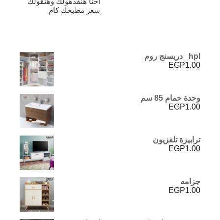
احنا هنفذهولك وهنقولك
سعر مطبخك كام
hpl دريسنج روم
EGP
1.00
وحدة حمام 85 سم
EGP
1.00
ترابيزة تلفزيون
EGP
1.00
جزامه
EGP
1.00