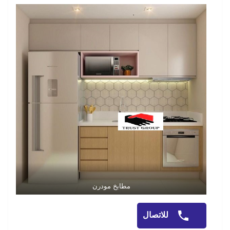
مطابخ مودرن
للاتصال