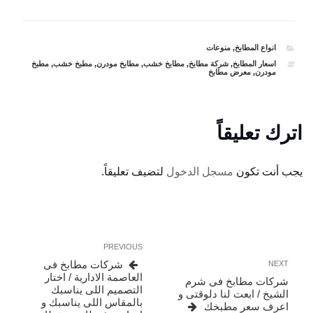
CATEGORIES
انواع المطابخ
,
منوعات
TAGS
اسعار المطابخ
,
شركة مطابخ
,
مطابخ خشب
,
مطابخ مودرن
,
مطبخ خشب
,
مطبخ
مودرن
,
معرض مطابخ
اترك تعليقاً
يجب أنت تكون
مسجل الدخول
لتضيف تعليقاً.
تصفّح
Previous
PREVIOUS
المقالات
Post
Next
شركات مطابخ فى
NEXT
Post
العاصمة الادارية / اختار
شركات مطابخ فى شرم
التصميم اللى يناسبك
الشيخ / ابعت لنا دلوقتى و
بالمقاس اللى يناسبك و
اعرف سعر مطبخك