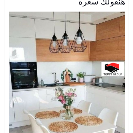
هنقولك سعره