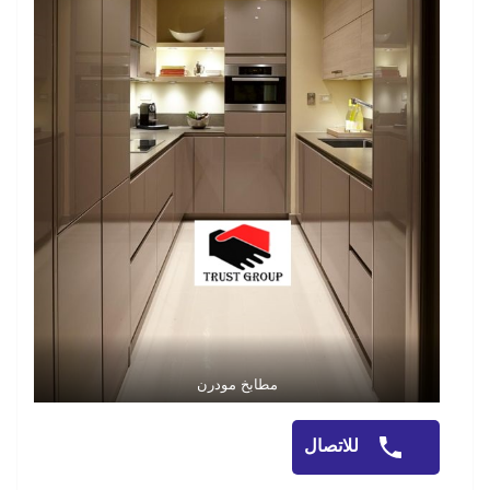
مطابخ مودرن
للاتصال