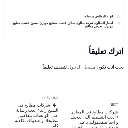
CATEGORIES
انواع المطابخ
,
منوعات
TAGS
اسعار المطابخ
,
شركة مطابخ
,
مطابخ خشب
,
مطابخ مودرن
,
مطبخ خشب
,
مطبخ
مودرن
,
معرض مطابخ
اترك تعليقاً
يجب أنت تكون
مسجل الدخول
لتضيف تعليقاً.
تصفّح
Previous
PREVIOUS
المقالات
Post
Next
شركات مطابخ فى
NEXT
Post
الشيخ زايد / ابعت رسالة
شركات مطابخ فى المعادى
على الواتساب بتفاصيل
/ ابعت التصميم اللى يعجبك
مطبخك و هنقولك تكلفته
و احنا هنفذهولك بأعلى
كام
جودة و اقل سعر .. ابعتلنا