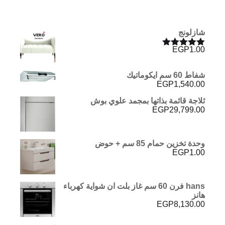
شازلونج
EGP
1.00
تم التقييم
5.00
من 5
شفاط 60 سم ايكوماتيك
EGP
1,540.00
ثلاجة قائمة بذاتها بمجمد علوي بوش
EGP
29,799.00
وحدة تخزين حمام 85 سم + حوض
EGP
1.00
hans فرن 60 سم غاز بلت ان شواية كهرباء
هانز
EGP
8,130.00