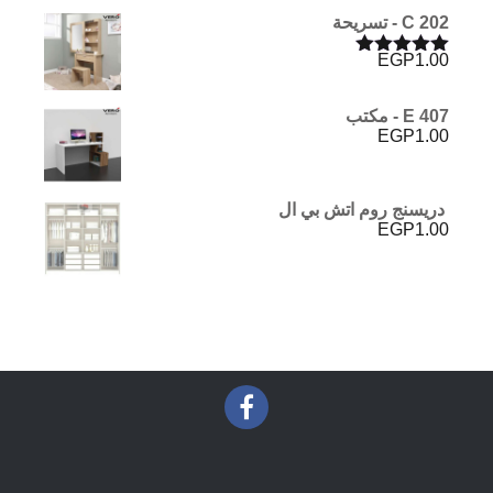
C 202 - تسريحة
EGP
1.00
تم التقييم
5.00
من 5
E 407 - مكتب
EGP
1.00
دريسنج روم اتش بي ال
EGP
1.00