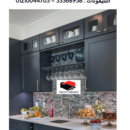
التليفونات : 33368938 – 01210044703