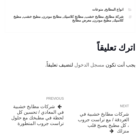
CATEGORIES
انواع المطابخ
,
منوعات
TAGS
شركة مطابخ
,
مطابخ خشب
,
مطابخ كلاسيك
,
مطابخ مودرن
,
مطبخ خشب
,
مطبخ
كلاسيك
,
مطبخ مودرن
,
معرض مطابخ
اترك تعليقاً
يجب أنت تكون
مسجل الدخول
لتضيف تعليقاً.
تصفّح
Previous
PREVIOUS
المقالات
Post
Next
شركات مطابخ خشبية
NEXT
Post
في المعادي / تحسين كل
شركات مطابخ خشبية في
لحظة في مطبخك مع حلول
الغردقة / مع تراست جروب
تراست جروب المتطورة
، كل مطبخ يصبح قلب
منزلك