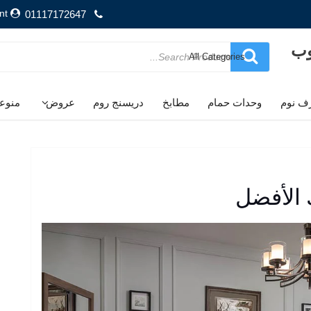
nt
01117172647
وب
Search
for
ف نوم
وحدات حمام
مطابخ
دريسنج روم
عروض
منوع
الأفضل