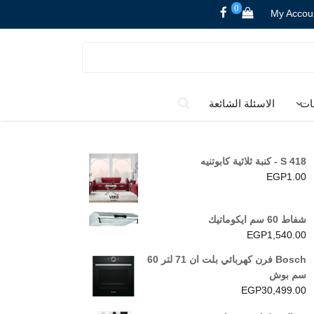
0
My Accou
ات
الاسئلة الشائعة
S 418 - كنبة ثلاثية كابوتنيه
EGP
1.00
شفاط 60 سم ايكوماتيك
EGP
1,540.00
Bosch فرن كهربائي بلت ان 71 لتر 60
سم بوش
EGP
30,499.00