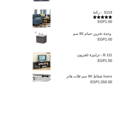
S118 - ركنة
EGP
1.00
تم التقييم
5.00
من 5
وحدة تخزين حمام 85 سم
EGP
1.00
B 111 - ترابيزة تلفزيون
EGP
1.00
hans شفاط 90 سم فلات هانز
EGP
1,550.00