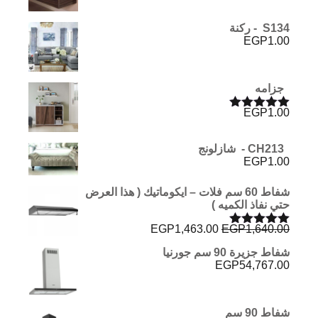
5.00
من 5
S134 - ركنة
EGP
1.00
جزامه
EGP
1.00
تم التقييم
5.00
من 5
CH213 - شازلونج
EGP
1.00
شفاط 60 سم فلات – ايكوماتيك ( هذا العرض
حتي نفاذ الكميه )
السعر
السعر
EGP
1,463.00
EGP
1,640.00
تم التقييم
الأصلي
الحالي
5.00
من 5
شفاط جزيرة 90 سم جورنيا
هو:
هو:
EGP
54,767.00
EGP1,463.00.
EGP1,640.00.
شفاط 90 سم