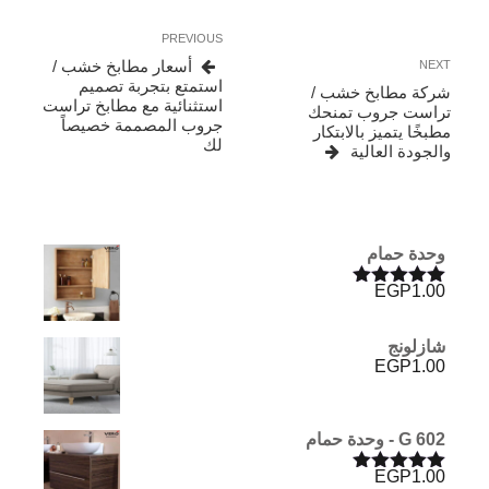
تصفّح
Previous
PREVIOUS
المقالات
Post
Next
أسعار مطابخ خشب /
NEXT
Post
استمتع بتجربة تصميم
شركة مطابخ خشب /
استثنائية مع مطابخ تراست
تراست جروب تمنحك
جروب المصممة خصيصاً
مطبخًا يتميز بالابتكار
لك
والجودة العالية
وحدة حمام
EGP
1.00
تم التقييم
5.00
من 5
شازلونج
EGP
1.00
G 602 - وحدة حمام
EGP
1.00
تم التقييم