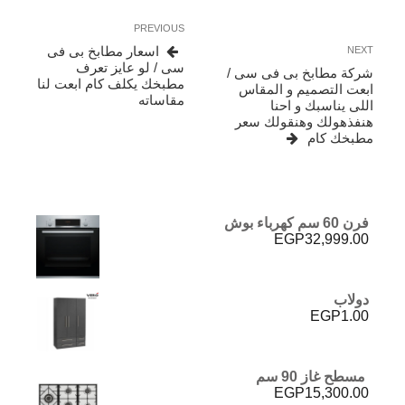
تصفّح
Previous
PREVIOUS
المقالات
Post
Next
اسعار مطابخ بى فى
NEXT
Post
سى / لو عايز تعرف
شركة مطابخ بى فى سى /
مطبخك يكلف كام ابعت لنا
ابعت التصميم و المقاس
مقاساته
اللى يناسبك و احنا
هنفذهولك وهنقولك سعر
مطبخك كام
فرن 60 سم كهرباء بوش
EGP
32,999.00
دولاب
EGP
1.00
مسطح غاز 90 سم
EGP
15,300.00