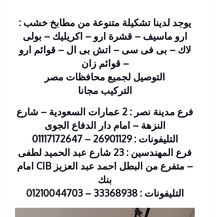
يوجد لدينا تشكيلة متنوعة من مطابخ خشب :
ارو ماسيف – قشرة ارو – اكريليك – بولى
لاك – بى فى سى – اتش بى ال – قوائم ارو
– قوائم زان
التوصيل لجميع محافظات مصر
التركيب مجانا
فرع مدينة نصر : 2 عمارات السعودية – شارع
النزهة – امام دار الدفاع الجوى
التليفونات : 26901129 – 01117172647
فرع المهندسين : 23 شارع عبد الحميد لطفى
– متفرع من البطل احمد عبد العزيز CIB امام
بنك
التليفونات : 33368938 – 01210044703