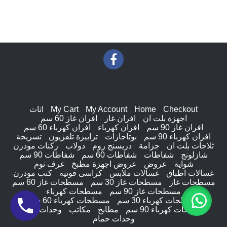
Checkout
Home
My Account
My Cart
اثاث
اجهزة بلت ان
افران غاز
افران غاز 60 سم
افران غاز 90 سم
افران كهرباء
افران كهرباء 60 سم
افران كهرباء 90 سم
بوتاجازات
ترابيزة تلفزيون
تسريحة
ثلاجات بلت ان
جزامة
دريسنج روم
دولاب
ركنات مودرن
شازلونج
شفاطات
شفاطات 60 سم
شفاطات 90 سم
شواية
عروض
عروض اجهزة مطبخ
غرف نوم
غسالات اطباق
غسالات ملابس
كراسى فوتيه
كنب مودرن
مسطحات غاز
مسطحات غاز 30 سم
مسطحات غاز 60 سم
مسطحات غاز 90 سم
مسطحات كهرباء
مسطحات كهرباء 30 سم
مسطحات كهرباء 60 سم
مسطحات كهرباء 90 سم
مطابخ
مكاتب
وحدات ادراج
وحدات حمام