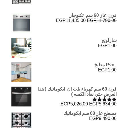
فرن غاز 60 سم تكنوجاز
السعر
السعر
EGP
11,435.00
EGP
11,790.00
الأصلي
الحالي
هو:
هو:
EGP11,435.00.
EGP11,790.00.
شازلونج
EGP
1.00
Pvc مطبخ
EGP
1.00
فرن 60 سم كهرباء بلت ان ايكوماتيك ( هذا
العرض حتي نفاذ الكميه )
السعر
السعر
EGP
5,026.00
EGP
5,634.00
تم التقييم
الأصلي
الحالي
5.00
من 5
مسطح غاز 60 سم ايكوماتيك
هو:
هو:
EGP
9,490.00
EGP5,026.00.
EGP5,634.00.