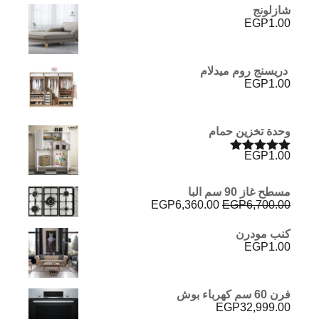
شازلونج
EGP
1.00
دريسنج روم ميدلام
EGP
1.00
وحدة تخزين حمام
EGP
1.00
تم التقييم
5.00
من 5
مسطح غاز 90 سم البا
السعر
السعر
EGP
6,360.00
EGP
6,700.00
الأصلي
الحالي
هو:
هو:
كنب مودرن
EGP6,360.00.
EGP6,700.00.
EGP
1.00
فرن 60 سم كهرباء بوش
EGP
32,999.00