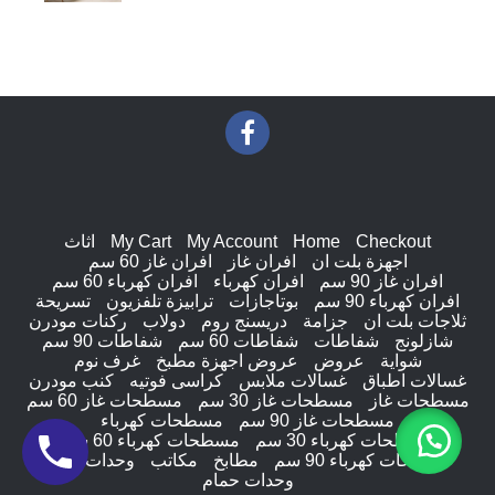
Checkout
Home
My Account
My Cart
اثاث
اجهزة بلت ان
افران غاز
افران غاز 60 سم
افران غاز 90 سم
افران كهرباء
افران كهرباء 60 سم
افران كهرباء 90 سم
بوتاجازات
ترابيزة تلفزيون
تسريحة
ثلاجات بلت ان
جزامة
دريسنج روم
دولاب
ركنات مودرن
شازلونج
شفاطات
شفاطات 60 سم
شفاطات 90 سم
شواية
عروض
عروض اجهزة مطبخ
غرف نوم
غسالات اطباق
غسالات ملابس
كراسى فوتيه
كنب مودرن
مسطحات غاز
مسطحات غاز 30 سم
مسطحات غاز 60 سم
مسطحات غاز 90 سم
مسطحات كهرباء
مسطحات كهرباء 30 سم
مسطحات كهرباء 60 سم
مسطحات كهرباء 90 سم
مطابخ
مكاتب
وحدات ادراج
وحدات حمام