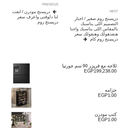
تصفّح
Previous
PREVIOUS
المقالات
Post
Next
دريسنج مودرن / ابعت
NEXT
Post
لنا دلوقتى واعرف سعر
دريسنج روم صغير / اختار
دريسنج روم
التصميم اللى يناسبك
بالمقاس اللى يناسبك واحنا
هنفذهولك وهنقولك سعر
دريسنج روم كام
ثلاجه مع فريزر 90 سم جورنيا
EGP
199,238.00
جزامه
EGP
1.00
كنب مودرن
EGP
1.00