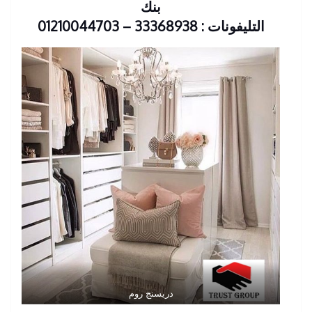
بنك
التليفونات : 33368938 – 01210044703
دريسنج روم