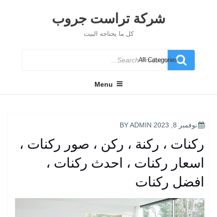
Ski
t
شركة تراست جروب
conten
كل ما يحتاجه البيت
Search
for
Menu
POSTED
نوفمبر 8, 2023
BY
ADMIN
ON
ركنات ، ركنة ، ركن ، صور ركنات ،
اسعار ركنات ، احدث ركنات ،
افضل ركنات