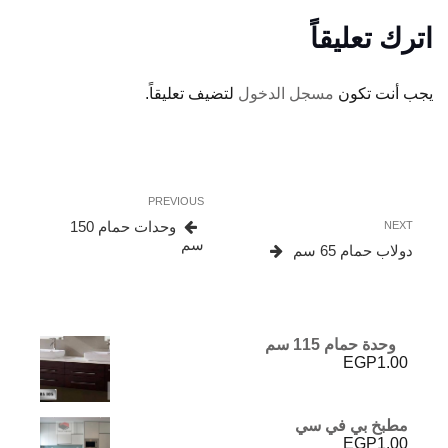
اترك تعليقاً
يجب أنت تكون
مسجل الدخول
لتضيف تعليقاً.
تصفّح
Previous
PREVIOUS
المقالات
Post
Next
وحدات حمام 150
NEXT
Post
سم
دولاب حمام 65 سم
وحدة حمام 115 سم
EGP
1.00
مطبخ بي في سي
EGP
1.00