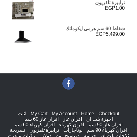
ترابيزة تلفزيون
EGP
1.00
شفاط 60 سم هرمى ايكوماتك
EGP
5,499.00
Checkout
Home
My Account
My Cart
اثاث
اجهزة بلت ان
افران غاز
افران غاز 60 سم
افران غاز 90 سم
افران كهرباء
افران كهرباء 60 سم
افران كهرباء 90 سم
بوتاجازات
ترابيزة تلفزيون
تسريحة
ثلاجات بلت ان
جزامة
دريسنج روم
دولاب
ركنات مودرن