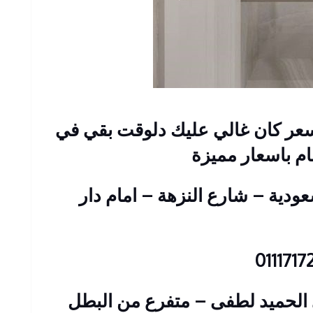
عر كان غالي عليك دلوقت بقي في
م باسعار مميزة
 عمارات السعودية – شارع النزهة – امام دار
: 23 شارع عبد الحميد لطفى – متفرع من البطل