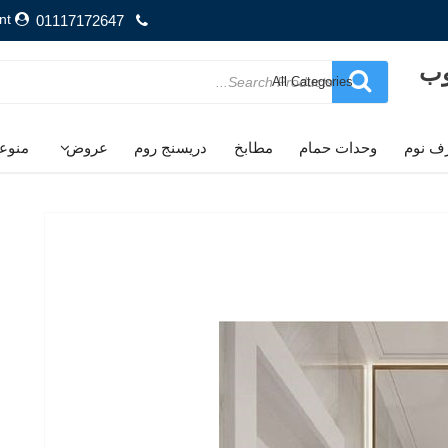
nt
01117172647
وب
Search
for
ف نوم
وحدات حمام
مطابخ
دريسنج روم
عروض
منوع