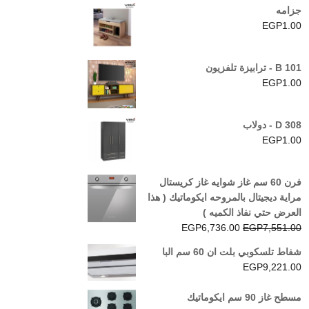
جزامه
EGP
1.00
B 101 - ترابيزة تلفزيون
EGP
1.00
D 308 - دولاب
EGP
1.00
فرن 60 سم غاز شوايه غاز كريستال
مراية ديجيتال بالمروحه ايكوماتيك ( هذا
العرض حتي نفاذ الكميه )
السعر
السعر
EGP
6,736.00
EGP
7,551.00
الأصلي
الحالي
شفاط تلسكوبي بلت ان 60 سم البا
هو:
هو:
EGP
9,221.00
EGP6,736.00.
EGP7,551.00.
مسطح غاز 90 سم ايكوماتيك