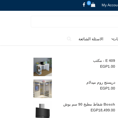
0
My Accou
ات
الاسئلة الشائعة
E 409 - مكتب
EGP
1.00
دريسنج روم ميدلام
EGP
1.00
Bosch شفاط مطبخ 90 سم بوش
EGP
18,499.00