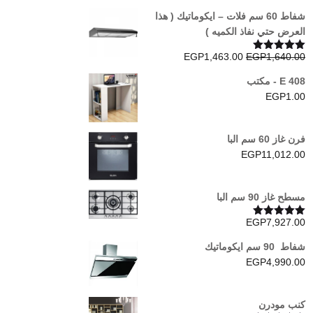
شفاط 60 سم فلات – ايكوماتيك ( هذا
العرض حتي نفاذ الكميه )
السعر
السعر
EGP
1,463.00
EGP
1,640.00
تم التقييم
5.00
من 5
الأصلي
الحالي
E 408 - مكتب
هو:
هو:
EGP
1.00
EGP1,463.00.
EGP1,640.00.
فرن غاز 60 سم البا
EGP
11,012.00
مسطح غاز 90 سم البا
EGP
7,927.00
تم التقييم
5.00
من 5
شفاط 90 سم ايكوماتيك
EGP
4,990.00
كنب مودرن