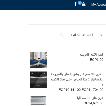
0
My Accou
ات
الاسئلة الشائعة
كنبة ثلاثية كابوتنيه
EGP
1.00
فرن 90 سم غاز بشواية غاز والمروحة
ايكوماتيك ( هذا العرض حتي نفاذ الكميه
)
السعر
السعر
EGP
10,441.00
EGP
11,704.00
الأصلي
الحالي
فرن غاز 90 سم البا
هو:
هو:
EGP
14,674.00
EGP10,441.00.
EGP11,704.00.