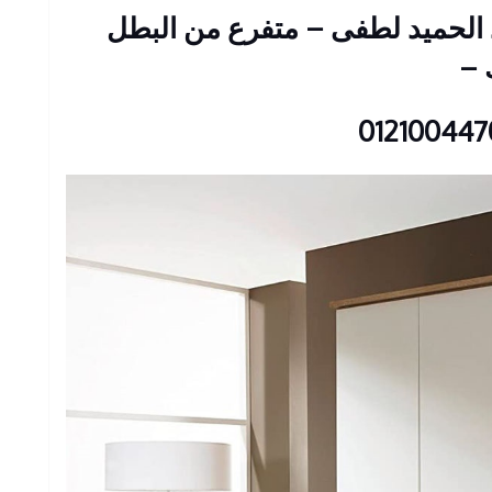
: 23 شارع عبد الحميد لطفى – متفرع من البطل