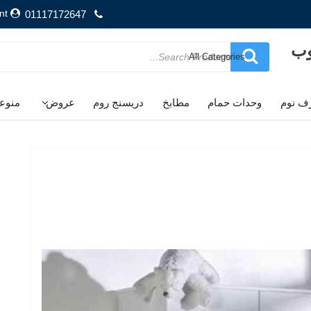
nt
01117172647
وب
Search
for
ف نوم
وحدات حمام
مطابخ
دريسنج روم
عروض
منوع