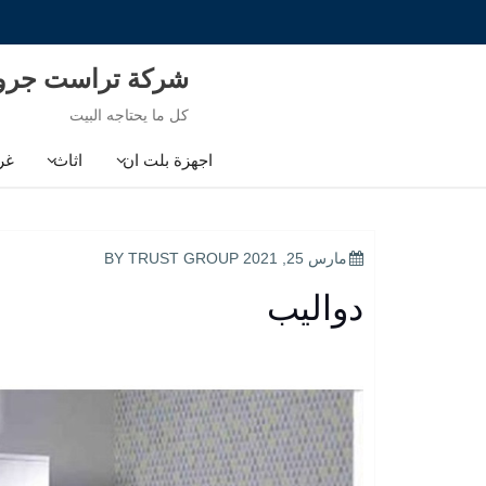
Ski
t
conten
شركة تراست جر
كل ما يحتاجه البيت
اجهزة بلت ان
اثاث
غر
POSTED
مارس 25, 2021
BY
TRUST GROUP
ON
دواليب