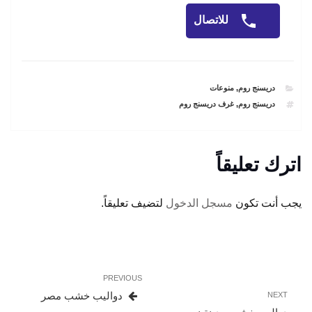
للاتصال
CATEGORIES
دريسنج روم
,
منوعات
TAGS
دريسنج روم
,
غرف دريسنج روم
اترك تعليقاً
يجب أنت تكون
مسجل الدخول
لتضيف تعليقاً.
تصفّح
Previous
PREVIOUS
المقالات
Post
Next
دواليب خشب مصر
NEXT
Post