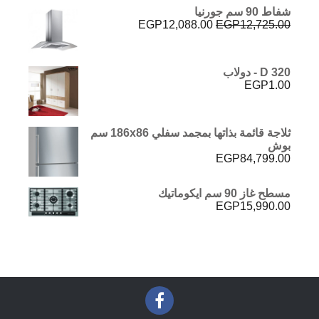
هو:
هو:
شفاط 90 سم جورنيا
EGP5,190.00.
EGP5,250.00.
السعر
السعر
EGP
12,088.00
EGP
12,725.00
الأصلي
الحالي
هو:
هو:
EGP12,088.00.
EGP12,725.00.
D 320 - دولاب
EGP
1.00
ثلاجة قائمة بذاتها بمجمد سفلي 186x86 سم
بوش
EGP
84,799.00
مسطح غاز 90 سم ايكوماتيك
EGP
15,990.00